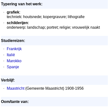
Typering van het werk:
·
grafiek
:
techniek: houtsnede; kopergravure; lithografie
·
schilderijen
:
onderwerp: landschap; portret; religie; vrouwelijk naakt
Studiereizen:
·
Frankrijk
·
Italië
·
Marokko
·
Spanje
Verblijf:
·
Maastricht
(Gemeente Maastricht) 1908-1956
Oom/tante van: