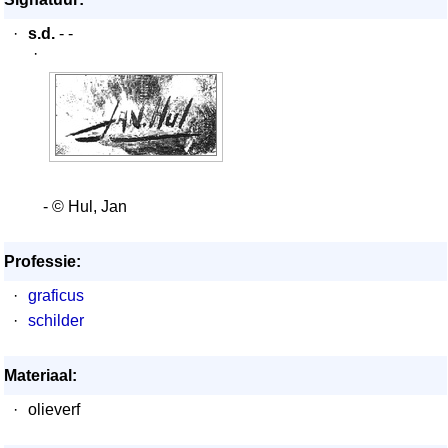
·
s.d.
- -
·
- © Hul, Jan
Professie:
·
graficus
·
schilder
Materiaal:
·
olieverf