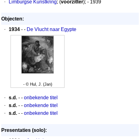
·
Limburgse Kunstkring
; (
voorzitter
); - 1939
Objecten:
·
1934
- -
De Vlucht naar Egypte
- © Hul, J. (Jan)
·
s.d.
- -
onbekende titel
·
s.d.
- -
onbekende titel
·
s.d.
- -
onbekende titel
Presentaties (solo):