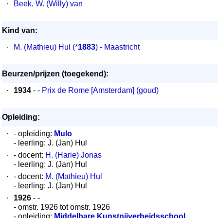
·
Beek, W. (Willy) van
Kind van:
·
M. (Mathieu) Hul
(*
1883
) - Maastricht
Beurzen/prijzen (toegekend):
·
1934
- -
Prix de Rome [Amsterdam] (goud)
Opleiding:
·
- opleiding:
Mulo
- leerling: J. (Jan) Hul
·
- docent:
H. (Harie) Jonas
- leerling: J. (Jan) Hul
·
- docent:
M. (Mathieu) Hul
- leerling: J. (Jan) Hul
·
1926
- -
- omstr. 1926 tot omstr. 1926
- opleiding:
Middelbare Kunstnijverheidsschool