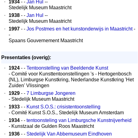
·
1934
- -
Jan Hul
--
Stedelijk Museum Maastricht
·
1938
- -
Jan Hul
--
Stedelijk Museum Maastricht
·
1997
- -
Jos Postmes en het kunstonderwijs in Maastricht
-
-
Spaans Gouvernement Maastricht
Presentaties (overig):
·
1924
- -
Tentoonstelling van Beeldende Kunst
- Comité voor Kunsttentoonstellingen 's - Hertogenbosch
(NL), Limburgse Kunstkring, Nederlandse Kunstkring 'Het
Zuiden' Vlissingen
·
1929
- -
7 Limburgse Jongeren
- Stedelijk Museum Maastricht
·
1933
- -
Kunst S.O.S.: crisistentoonstelling
- Comité Kunst S.O.S., Stedelijk Museum Amsterdam
·
1934
- -
tentoonsteling van Limburgsche Kunstnijverheid
- Kunstzaal de Gulden Roos Maastricht
·
1936
- -
Stedelijk Van Abbemuseum Eindhoven