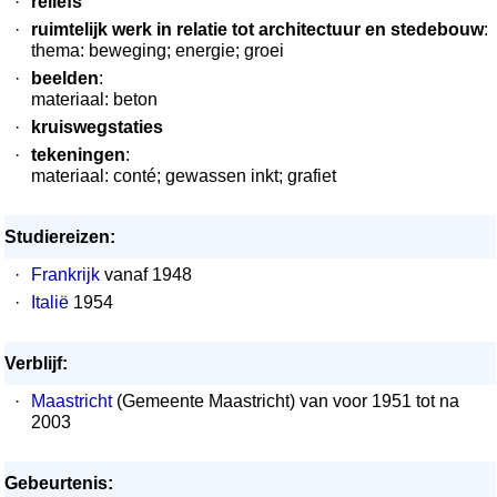
·
reliëfs
·
ruimtelijk werk in relatie tot architectuur en stedebouw
:
thema: beweging; energie; groei
·
beelden
:
materiaal: beton
·
kruiswegstaties
·
tekeningen
:
materiaal: conté; gewassen inkt; grafiet
Studiereizen:
·
Frankrijk
vanaf 1948
·
Italië
1954
Verblijf:
·
Maastricht
(Gemeente Maastricht) van voor 1951 tot na
2003
Gebeurtenis: