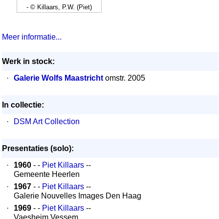
- © Killaars, P.W. (Piet)
Meer informatie...
Werk in stock:
·
Galerie Wolfs Maastricht
omstr. 2005
In collectie:
·
DSM Art Collection
Presentaties (solo):
·
1960
- -
Piet Killaars
--
Gemeente Heerlen
·
1967
- -
Piet Killaars
--
Galerie Nouvelles Images Den Haag
·
1969
- -
Piet Killaars
--
Vaesheim Vessem