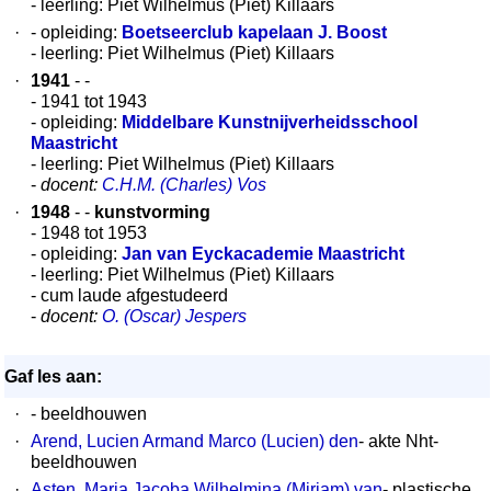
- leerling: Piet Wilhelmus (Piet) Killaars
·
- opleiding:
Boetseerclub kapelaan J. Boost
- leerling: Piet Wilhelmus (Piet) Killaars
·
1941
- -
- 1941 tot 1943
- opleiding:
Middelbare Kunstnijverheidsschool
Maastricht
- leerling: Piet Wilhelmus (Piet) Killaars
-
docent:
C.H.M. (Charles) Vos
·
1948
- -
kunstvorming
- 1948 tot 1953
- opleiding:
Jan van Eyckacademie Maastricht
- leerling: Piet Wilhelmus (Piet) Killaars
- cum laude afgestudeerd
-
docent:
O. (Oscar) Jespers
Gaf les aan:
·
- beeldhouwen
·
Arend, Lucien Armand Marco (Lucien) den
- akte Nht-
beeldhouwen
·
Asten, Maria Jacoba Wilhelmina (Miriam) van
- plastische