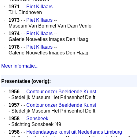
·
1971
- -
Piet Killaars
--
T.H. Eindhoven
·
1973
- -
Piet Killaars
--
Museum Van Bommel Van Dam Venlo
·
1974
- -
Piet Killaars
--
Galerie Nouvelles Images Den Haag
·
1978
- -
Piet Killaars
--
Galerie Nouvelles Images Den Haag
Meer informatie...
Presentaties (overig):
·
1956
- -
Contour onzer Beeldende Kunst
- Stedelijk Museum Het Prinsenhof Delft
·
1957
- -
Contour onzer Beeldende Kunst
- Stedelijk Museum Het Prinsenhof Delft
·
1958
- -
Sonsbeek
- Stichting Sonsbeek '49
·
1958
- -
Hedendaagse kunst uit Nederlands Limburg