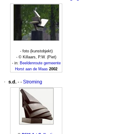
- foto (kunstobjekt)
- © Killaars, P.W. (Piet)
- in:
Beeldenroute gemeente
Horst aan de Maas
2002
·
s.d.
- -
Stroming