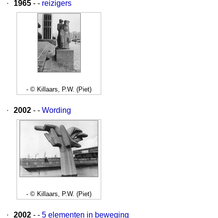
·
1965
- -
reizigers
- © Killaars, P.W. (Piet)
·
2002
- -
Wording
- © Killaars, P.W. (Piet)
·
2002
- -
5 elementen in beweging