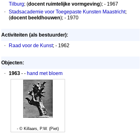
Tilburg
; (
docent ruimtelijke vormgeving
); - 1967
·
Stadsacademie voor Toegepaste Kunsten Maastricht
;
(
docent beeldhouwen
); - 1970
Activiteiten (als bestuurder):
·
Raad voor de Kunst
; - 1962
Objecten:
·
1963
- -
hand met bloem
- © Killaars, P.W. (Piet)