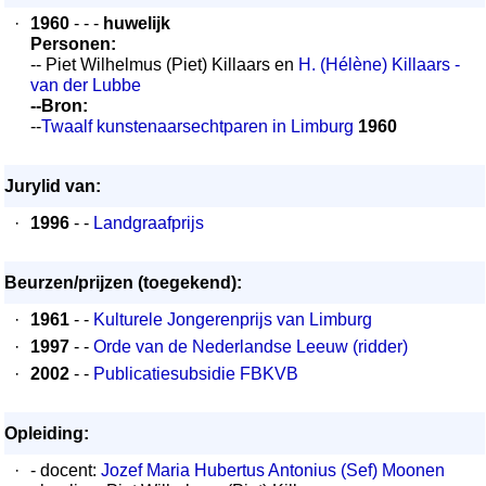
·
1960
- - -
huwelijk
Personen:
-- Piet Wilhelmus (Piet) Killaars en
H. (Hélène) Killaars -
van der Lubbe
--Bron:
--
Twaalf kunstenaarsechtparen in Limburg
1960
Jurylid van:
·
1996
- -
Landgraafprijs
Beurzen/prijzen (toegekend):
·
1961
- -
Kulturele Jongerenprijs van Limburg
·
1997
- -
Orde van de Nederlandse Leeuw (ridder)
·
2002
- -
Publicatiesubsidie FBKVB
Opleiding:
·
- docent:
Jozef Maria Hubertus Antonius (Sef) Moonen