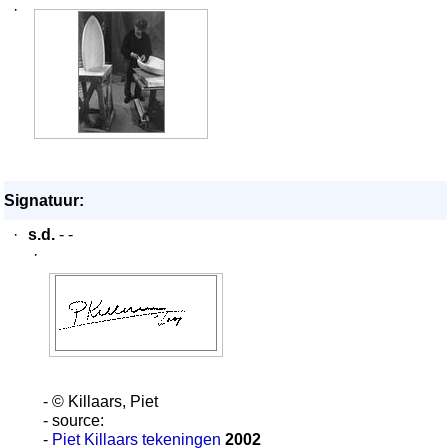
·
Signatuur:
·
s.d.
- -
·
- © Killaars, Piet
- source:
-
Piet Killaars tekeningen
2002