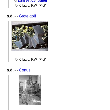
- ©
DSM Art Collection
- © Killaars, P.W. (Piet)
·
s.d.
- -
Grote golf
- © Killaars, P.W. (Piet)
·
s.d.
- -
Conus