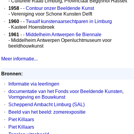
- Culturele Raad Limburg, Provinciaal Begijnhof Hasselt
·
1958
- -
Contour onzer Beeldende Kunst
- Vereniging voor Schone Kunsten Delft
·
1960
- -
Twaalf kunstenaarsechtparen in Limburg
- Kasteel Hoensbroek
·
1961
- -
Middelheim Antwerpen 6e Biennale
- Middelheim Antwerpen Openluchtmuseum voor
beeldhouwkunst
Meer informatie...
Bronnen:
·
Informatie via leerlingen
·
documentatie van het Fonds voor Beeldende Kunsten,
Vormgeving en Bouwkunst
·
Scheppend Ambacht Limburg (SAL)
·
Beeld van het beeld: zomerexpositie
·
Piet Killaars
·
Piet Killaars