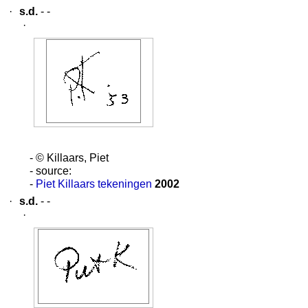
·
s.d.
- -
·
- © Killaars, Piet
- source:
-
Piet Killaars tekeningen
2002
·
s.d.
- -
·