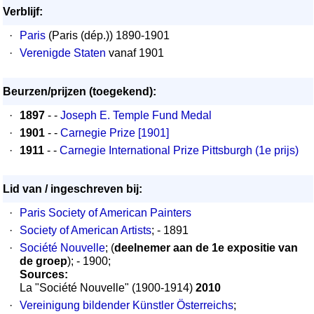
Verblijf:
·
Paris
(Paris (dép.)) 1890-1901
·
Verenigde Staten
vanaf 1901
Beurzen/prijzen (toegekend):
·
1897
- -
Joseph E. Temple Fund Medal
·
1901
- -
Carnegie Prize [1901]
·
1911
- -
Carnegie International Prize Pittsburgh (1e prijs)
Lid van / ingeschreven bij:
·
Paris Society of American Painters
·
Society of American Artists
; - 1891
·
Société Nouvelle
; (
deelnemer aan de 1e expositie van
de groep
); - 1900;
Sources:
La "Société Nouvelle" (1900-1914)
2010
·
Vereinigung bildender Künstler Österreichs
;