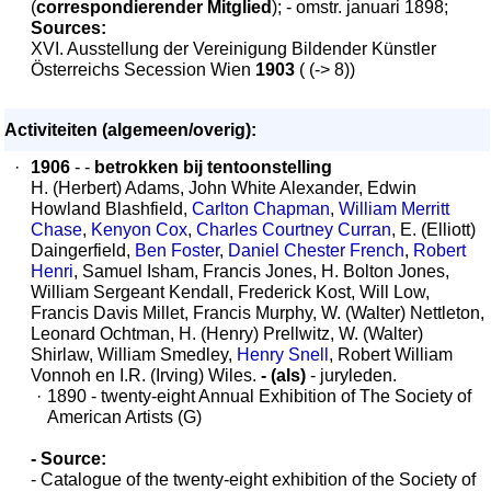
(
correspondierender Mitglied
); - omstr. januari 1898;
Sources:
XVI. Ausstellung der Vereinigung Bildender Künstler
Österreichs Secession Wien
1903
( (-> 8))
Activiteiten (algemeen/overig):
·
1906
- -
betrokken bij tentoonstelling
H. (Herbert) Adams, John White Alexander, Edwin
Howland Blashfield,
Carlton Chapman
,
William Merritt
Chase
,
Kenyon Cox
,
Charles Courtney Curran
, E. (Elliott)
Daingerfield,
Ben Foster
,
Daniel Chester French
,
Robert
Henri
, Samuel Isham, Francis Jones, H. Bolton Jones,
William Sergeant Kendall, Frederick Kost, Will Low,
Francis Davis Millet, Francis Murphy, W. (Walter) Nettleton,
Leonard Ochtman, H. (Henry) Prellwitz, W. (Walter)
Shirlaw, William Smedley,
Henry Snell
, Robert William
Vonnoh en I.R. (Irving) Wiles.
- (als)
- juryleden.
·
1890 - twenty-eight Annual Exhibition of The Society of
American Artists (G)
- Source:
- Catalogue of the twenty-eight exhibition of the Society of