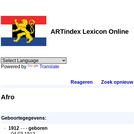
ARTindex Lexicon Online
Powered by
Translate
Reageren
.
Zoek opnieuw
.
Afro
Geboortegegevens:
·
1912
- - -
geboren
- 04.03.1912