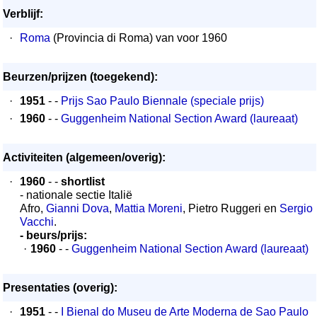
Verblijf:
·
Roma
(Provincia di Roma) van voor 1960
Beurzen/prijzen (toegekend):
·
1951
- -
Prijs Sao Paulo Biennale (speciale prijs)
·
1960
- -
Guggenheim National Section Award (laureaat)
Activiteiten (algemeen/overig):
·
1960
- -
shortlist
- nationale sectie Italië
Afro,
Gianni Dova
,
Mattia Moreni
, Pietro Ruggeri en
Sergio
Vacchi
.
- beurs/prijs:
·
1960
- -
Guggenheim National Section Award (laureaat)
Presentaties (overig):
·
1951
- -
I Bienal do Museu de Arte Moderna de Sao Paulo