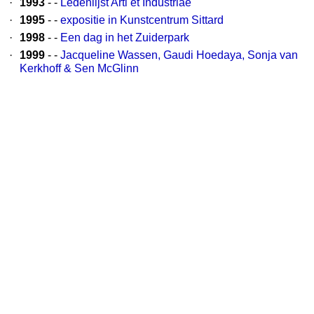
·
1993
- -
Ledenlijst Arti et Industriae
·
1995
- -
expositie in Kunstcentrum Sittard
·
1998
- -
Een dag in het Zuiderpark
·
1999
- -
Jacqueline Wassen, Gaudi Hoedaya, Sonja van
Kerkhoff & Sen McGlinn