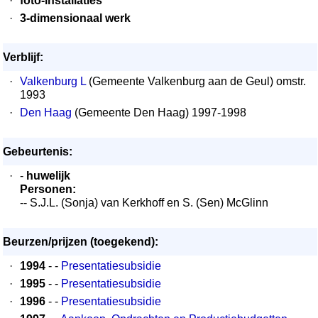
·
foto-installaties
·
3-dimensionaal werk
Verblijf:
·
Valkenburg L
(Gemeente Valkenburg aan de Geul) omstr.
1993
·
Den Haag
(Gemeente Den Haag) 1997-1998
Gebeurtenis:
·
-
huwelijk
Personen:
-- S.J.L. (Sonja) van Kerkhoff en S. (Sen) McGlinn
Beurzen/prijzen (toegekend):
·
1994
- -
Presentatiesubsidie
·
1995
- -
Presentatiesubsidie
·
1996
- -
Presentatiesubsidie