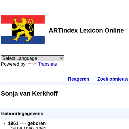
ARTindex Lexicon Online
Powered by
Translate
Reageren
.
Zoek opnieuw
.
Sonja van Kerkhoff
Geboortegegevens:
·
1961
- - -
geboren
- 16.06.1960, 1961