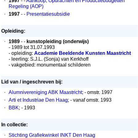
·
1997
- -
Aankoop, Opdrachten en Productiebudgetten
Regeling (AOP)
·
1997
- -
Presentatiesubsidie
Opleiding:
·
1989
- -
kunstopleiding (onderwijs)
- 1989 tot 31.07.1993
- opleiding:
Academie Beeldende Kunsten Maastricht
- leerling: S.J.L. (Sonja) van Kerkhoff
- vakgebied: monumentaal schilderen
Lid van / ingeschreven bij:
·
Alumnivereniging ABK Maastricht
; - omstr. 1997
·
Arti et Industriae Den Haag
; - vanaf omstr. 1993
·
BBK
; - 1993
In collectie:
·
Stichting Grafiekwinkel INKT Den Haag