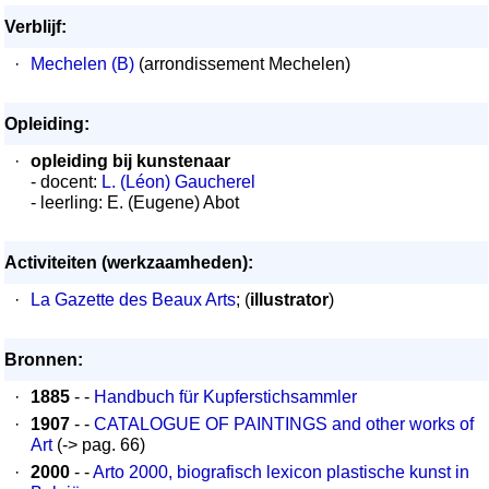
Verblijf:
·
Mechelen (B)
(arrondissement Mechelen)
Opleiding:
·
opleiding bij kunstenaar
- docent:
L. (Léon) Gaucherel
- leerling: E. (Eugene) Abot
Activiteiten (werkzaamheden):
·
La Gazette des Beaux Arts
; (
illustrator
)
Bronnen:
·
1885
- -
Handbuch für Kupferstichsammler
·
1907
- -
CATALOGUE OF PAINTINGS and other works of
Art
(-> pag. 66)
·
2000
- -
Arto 2000, biografisch lexicon plastische kunst in