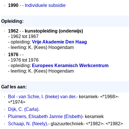
·
1990
- -
Individuele subsidie
Opleiding:
·
1962
- -
kunstopleiding (onderwijs)
- 1962 tot 1967
- opleiding:
Vrije Akademie Den Haag
- leerling: K. (Kees) Hoogendam
·
1976
- -
- 1976 tot 1976
- opleiding:
Europees Keramisch Werkcentrum
- leerling: K. (Kees) Hoogendam
Gaf les aan:
·
Bol - van Schie, I. (Ineke) van der
.- keramiek- <*1968>-
<*1974>
·
Dijk, C. (Carla)
.
·
Pluimers, Elisabeth Jannie (Elsbeth)
- keramiek
·
Schaap, N. (Neely)
.- glazuurtechniek- <*1982>- <*1982>