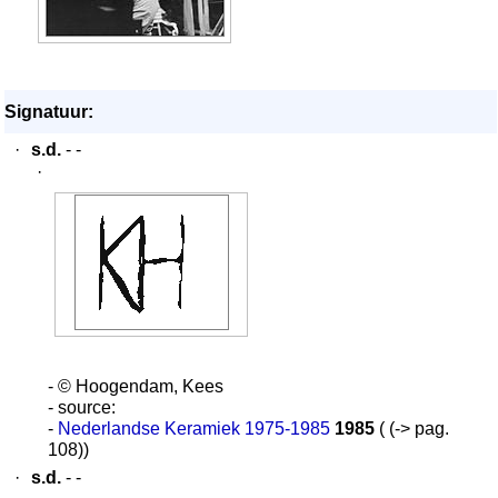
Signatuur:
·
s.d.
- -
·
- © Hoogendam, Kees
- source:
-
Nederlandse Keramiek 1975-1985
1985
( (-> pag.
108))
·
s.d.
- -