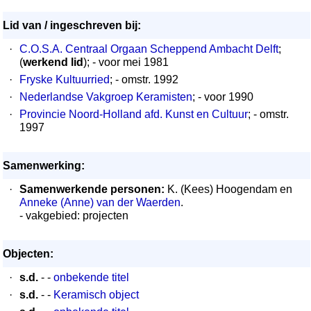
Lid van / ingeschreven bij:
·
C.O.S.A. Centraal Orgaan Scheppend Ambacht Delft
;
(
werkend lid
); - voor mei 1981
·
Fryske Kultuurried
; - omstr. 1992
·
Nederlandse Vakgroep Keramisten
; - voor 1990
·
Provincie Noord-Holland afd. Kunst en Cultuur
; - omstr.
1997
Samenwerking:
·
Samenwerkende personen:
K. (Kees) Hoogendam en
Anneke (Anne) van der Waerden
.
- vakgebied: projecten
Objecten:
·
s.d.
- -
onbekende titel
·
s.d.
- -
Keramisch object