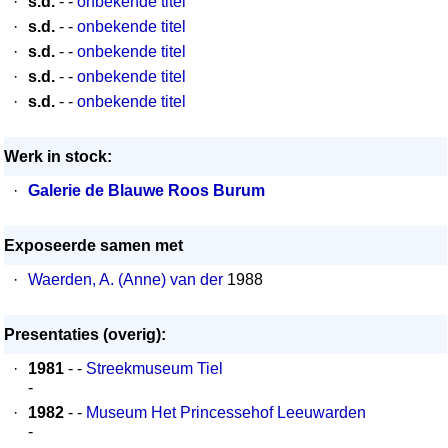
·
s.d.
- -
onbekende titel
·
s.d.
- -
onbekende titel
·
s.d.
- -
onbekende titel
·
s.d.
- -
onbekende titel
·
s.d.
- -
onbekende titel
Werk in stock:
·
Galerie de Blauwe Roos Burum
Exposeerde samen met
·
Waerden, A. (Anne) van der
1988
Presentaties (overig):
·
1981
- -
Streekmuseum Tiel
-
·
1982
- -
Museum Het Princessehof Leeuwarden
-