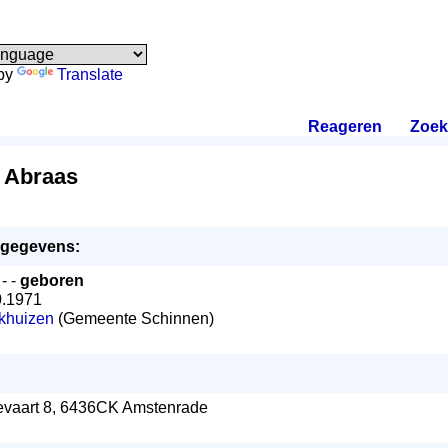
by
Translate
Reageren
.
Zoek
 Abraas
egegevens:
 - -
geboren
0.1971
khuizen
(Gemeente Schinnen)
evaart 8, 6436CK Amstenrade