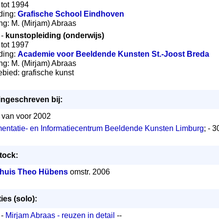
 tot 1994
iding:
Grafische School Eindhoven
ling: M. (Mirjam) Abraas
 -
kunstopleiding (onderwijs)
 tot 1997
iding:
Academie voor Beeldende Kunsten St.-Joost Breda
ling: M. (Mirjam) Abraas
ebied: grafische kunst
 ingeschreven bij:
- van voor 2002
ntatie- en Informatiecentrum Beeldende Kunsten Limburg
; - 
tock:
huis Theo Hübens
omstr. 2006
ies (solo):
 -
Mirjam Abraas - reuzen in detail
--