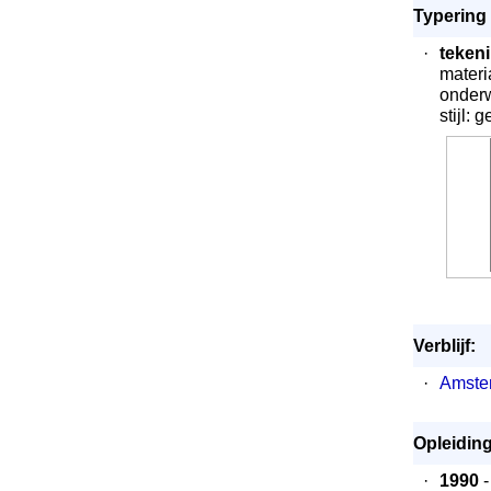
Typering 
·
teken
materi
onder
stijl: 
Verblijf:
·
Amste
Opleiding
·
1990
-