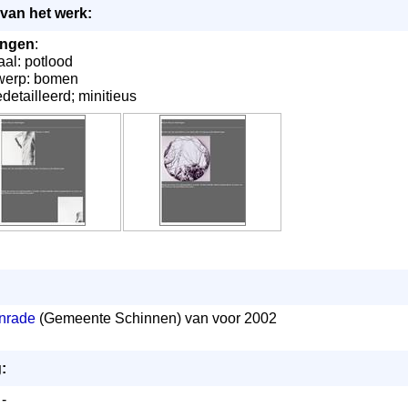
van het werk:
ingen
:
aal: potlood
werp: bomen
gedetailleerd; minitieus
nrade
(Gemeente Schinnen) van voor 2002
:
 -