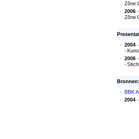
Zône G
·
2006
-
Zône G
Presentat
·
2004
-
- Kun
·
2006
-
- Stic
Bronnen
·
BBK A
·
2004
-