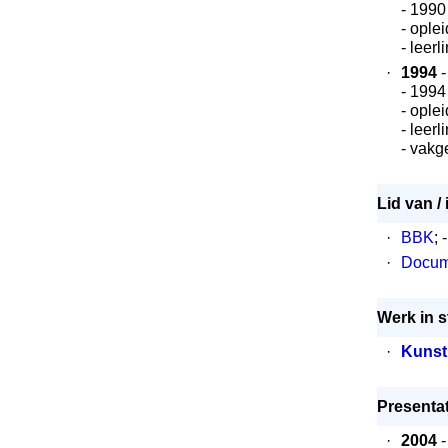
- 1990
- ople
- leer
·
1994
-
- 1994
- ople
- leer
- vakg
Lid van /
·
BBK
; 
·
Docume
Werk in s
·
Kunst
Presentat
·
2004
-