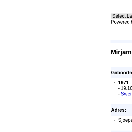
Powered 
Mirjam
Geboort
·
1971
-
- 19.1
-
Swei
Adres:
·
Sjoep