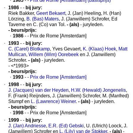
·
1985
- -
Prix de Rome [Amsterdam] (basisprijs)
·
1986
- -
bij jury:
Riek Bakker,
Geert Bekaert
, J. (Jan) Heeling, H. (Han)
Lörzing,
B. (Bas) Maters
, J. (Janwillem) Schrofer, Ed
Taverne en C. (Co) van Tol.
- (als)
- juryleden.
- beurs/prijs:
·
1986
- - Prix de Rome [Amsterdam]
·
1993
- -
bij jury:
C. (Carel) Blotkamp
, Yves Gevaert,
K. (Klaas) Hoek
,
Matt
Mullican
,
Willem (Wim) Oorebeek
en J. (Janwillem)
Schrofer.
- (als)
- juryleden.
- <*1993>
- beurs/prijs:
·
1993
- -
Prix de Rome [Amsterdam]
·
1998
- -
bij jury:
J. (Jacques) van der Heyden
,
H.W. (Hewald) Jongenelis
,
F. (Frank) Reijnders, J. (Janwillem) Schrofer, M. (Manfred)
Stumpf en
L. (Lawrence) Weiner
.
- (als)
- juryleden.
- beurs/prijs:
·
1998
- - Prix de Rome [Amsterdam]
·
1999
- -
bij jury:
J. (Jan) Andriesse
,
E.R. (Ed) Gebski
, U. (Ulrich) Loock, J.
(Janwillem) Schrofer en
L. (Lily) van de Stokker
.
- (als)
-