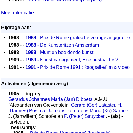
Meer informatie...
Bijdrage aan:
·
1988
- -
1988
- Prix de Rome grafische vormgeving/grafiek
·
1988
- -
1988
- De Kunstprijzen Amsterdam
·
1988
- -
1988
- Munt en beeldende kunst
·
1989
- -
1989
- Kunstmanagement; Hoe bestaat het?
·
1991
- -
1991
- Prix de Rome 1991 : fotografie/film & video
Activiteiten (algemeen/overig):
·
1985
- -
bij jury:
Gerardus Johannes Maria (Jan) Dibbets
, A.M.U.
(Alexander) van Grevenstein,
Gerard (Ger) Lataster
,
H.
(Hannes) Postma
,
Jacobus Bernardus Maria (Ko) Sarneel
,
J. (Janwillem) Schrofer en
P. (Peter) Struycken
.
- (als)
-
juryleden.
- beurs/prijs: