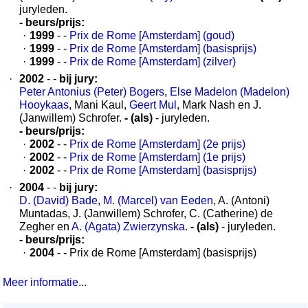
juryleden.
- beurs/prijs:
·
1999
- -
Prix de Rome [Amsterdam] (goud)
·
1999
- -
Prix de Rome [Amsterdam] (basisprijs)
·
1999
- -
Prix de Rome [Amsterdam] (zilver)
·
2002
- -
bij jury:
Peter Antonius (Peter) Bogers
,
Else Madelon (Madelon)
Hooykaas
, Mani Kaul,
Geert Mul
, Mark Nash en J.
(Janwillem) Schrofer.
- (als)
- juryleden.
- beurs/prijs:
·
2002
- -
Prix de Rome [Amsterdam] (2e prijs)
·
2002
- -
Prix de Rome [Amsterdam] (1e prijs)
·
2002
- -
Prix de Rome [Amsterdam] (basisprijs)
·
2004
- -
bij jury:
D. (David) Bade
,
M. (Marcel) van Eeden
, A. (Antoni)
Muntadas, J. (Janwillem) Schrofer, C. (Catherine) de
Zegher en
A. (Agata) Zwierzynska
.
- (als)
- juryleden.
- beurs/prijs:
·
2004
- - Prix de Rome [Amsterdam] (basisprijs)
Meer informatie...