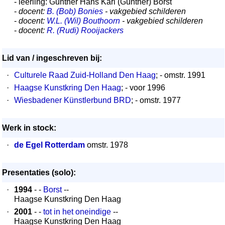
- leerling: Günther Hans Karl (Günther) Borst
-
docent:
B. (Bob) Bonies
- vakgebied schilderen
-
docent:
W.L. (Wil) Bouthoorn
- vakgebied schilderen
-
docent:
R. (Rudi) Rooijackers
Lid van / ingeschreven bij:
·
Culturele Raad Zuid-Holland Den Haag
; - omstr. 1991
·
Haagse Kunstkring Den Haag
; - voor 1996
·
Wiesbadener Künstlerbund BRD
; - omstr. 1977
Werk in stock:
·
de Egel Rotterdam
omstr. 1978
Presentaties (solo):
·
1994
- -
Borst
--
Haagse Kunstkring Den Haag
·
2001
- -
tot in het oneindige
--
Haagse Kunstkring Den Haag