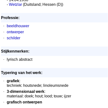
-
Wetzlar
(Duitsland; Hessen (D))
Professie:
·
beeldhouwer
·
ontwerper
·
schilder
Stijlkenmerken:
·
lyrisch abstract
Typering van het werk:
·
grafiek
:
techniek: houtsnede; linoleumsnede
·
3-dimensionaal werk
:
materiaal: doek; hout; lood; touw; ijzer
·
grafisch ontwerpen