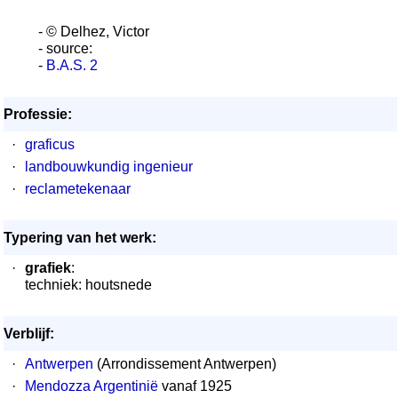
- © Delhez, Victor
- source:
-
B.A.S. 2
Professie:
·
graficus
·
landbouwkundig ingenieur
·
reclametekenaar
Typering van het werk:
·
grafiek
:
techniek: houtsnede
Verblijf:
·
Antwerpen
(Arrondissement Antwerpen)
·
Mendozza Argentinië
vanaf 1925