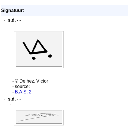
Signatuur:
·
s.d.
- -
·
- © Delhez, Victor
- source:
-
B.A.S. 2
·
s.d.
- -
·