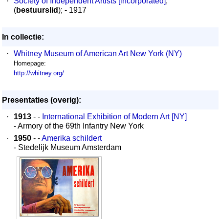
·
Society of Independent Artists [incorporated]
;
(
bestuurslid
); - 1917
In collectie:
·
Whitney Museum of American Art New York (NY)
Homepage:
http://whitney.org/
Presentaties (overig):
·
1913
- -
International Exhibition of Modern Art [NY]
- Armory of the 69th Infantry New York
·
1950
- -
Amerika schildert
- Stedelijk Museum Amsterdam