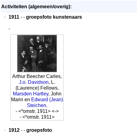
Activiteiten (algemeen/overig):
·
1911
- -
groepsfoto kunstenaars
-
Arthur Beecher Carles,
J.o. Davidson
, L.
(Laurence) Fellows,
Marsden Hartley
, John
Marin en
Edward (Jean)
Steichen
.
- <*omstr. 1911> <->
- <*omstr. 1911>
·
1912
- -
groepsfoto