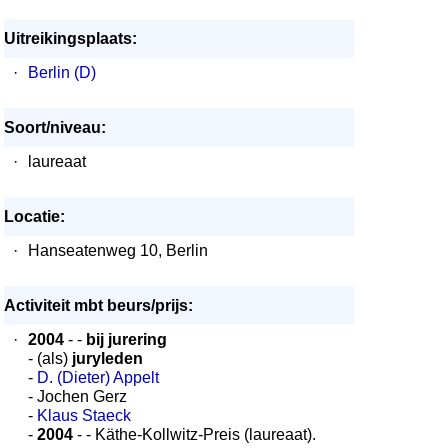
Uitreikingsplaats:
·
Berlin (D)
Soort/niveau:
·
laureaat
Locatie:
·
Hanseatenweg 10, Berlin
Activiteit mbt beurs/prijs:
·
2004
- -
bij jurering
- (als)
juryleden
-
D. (Dieter) Appelt
- Jochen Gerz
-
Klaus Staeck
-
2004
- - Käthe-Kollwitz-Preis (laureaat).