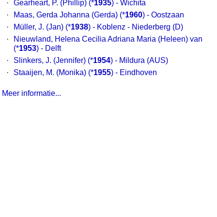
·
Gearheart, P. (Phillip)
(*
1935
) - Wichita
·
Maas, Gerda Johanna (Gerda)
(*
1960
) - Oostzaan
·
Müller, J. (Jan)
(*
1938
) - Koblenz - Niederberg (D)
·
Nieuwland, Helena Cecilia Adriana Maria (Heleen) van
(*
1953
) - Delft
·
Slinkers, J. (Jennifer)
(*
1954
) - Mildura (AUS)
·
Staaijen, M. (Monika)
(*
1955
) - Eindhoven
Meer informatie...