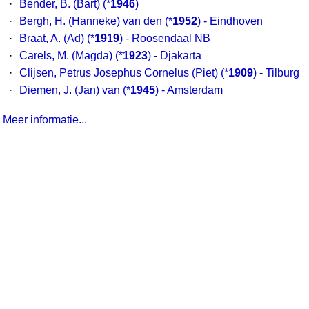
·
Bender, B. (Bart)
(*
1946
)
·
Bergh, H. (Hanneke) van den
(*
1952
) - Eindhoven
·
Braat, A. (Ad)
(*
1919
) - Roosendaal NB
·
Carels, M. (Magda)
(*
1923
) - Djakarta
·
Clijsen, Petrus Josephus Cornelus (Piet)
(*
1909
) - Tilburg
·
Diemen, J. (Jan) van
(*
1945
) - Amsterdam
Meer informatie...