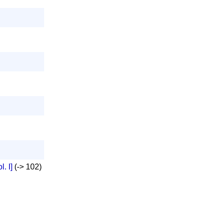
. I]
(-> 102)