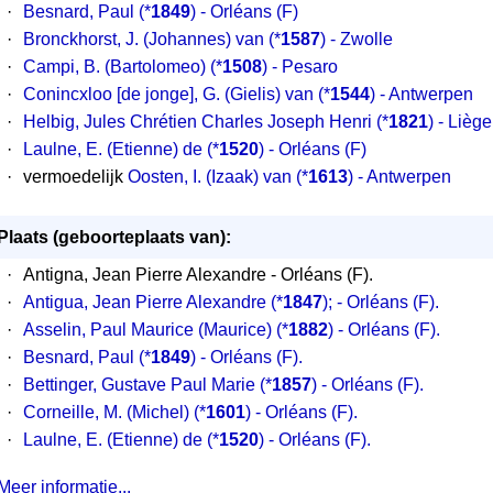
·
Besnard, Paul
(*
1849
) - Orléans (F)
·
Bronckhorst, J. (Johannes) van
(*
1587
) - Zwolle
·
Campi, B. (Bartolomeo)
(*
1508
) - Pesaro
·
Conincxloo [de jonge], G. (Gielis) van
(*
1544
) - Antwerpen
·
Helbig, Jules Chrétien Charles Joseph Henri
(*
1821
) - Liège
·
Laulne, E. (Etienne) de
(*
1520
) - Orléans (F)
·
vermoedelijk
Oosten, I. (Izaak) van
(*
1613
) - Antwerpen
Plaats (geboorteplaats van):
·
Antigna, Jean Pierre Alexandre - Orléans (F).
·
Antigua, Jean Pierre Alexandre (*
1847
); - Orléans (F).
·
Asselin, Paul Maurice (Maurice) (*
1882
) - Orléans (F).
·
Besnard, Paul (*
1849
) - Orléans (F).
·
Bettinger, Gustave Paul Marie (*
1857
) - Orléans (F).
·
Corneille, M. (Michel) (*
1601
) - Orléans (F).
·
Laulne, E. (Etienne) de (*
1520
) - Orléans (F).
Meer informatie...