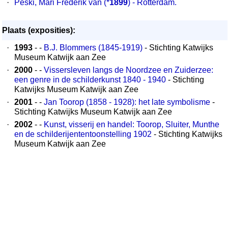
·
Peski, Mari Frederik van (*
1899
) - Rotterdam.
Plaats (exposities):
·
1993
- -
B.J. Blommers (1845-1919)
- Stichting Katwijks
Museum Katwijk aan Zee
·
2000
- -
Vissersleven langs de Noordzee en Zuiderzee:
een genre in de schilderkunst 1840 - 1940
- Stichting
Katwijks Museum Katwijk aan Zee
·
2001
- -
Jan Toorop (1858 - 1928): het late symbolisme
-
Stichting Katwijks Museum Katwijk aan Zee
·
2002
- -
Kunst, visserij en handel: Toorop, Sluiter, Munthe
en de schilderijententoonstelling 1902
- Stichting Katwijks
Museum Katwijk aan Zee