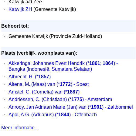
·
Katwijk a/d Zee
·
Katwijk ZH
(Gemeente Katwijk)
Behoort tot:
·
Gemeente Katwijk (Provincie Zuid-Holland)
Plaats (verblijf-, woonplaats van):
·
Akkeringa, Johannes Evert Hendrik
(*
1861
;
1864
) -
Bangka (Indonesië, Sumatera Selatan)
·
Albrecht, H.
(*
1857
)
·
Altena, M. (Maas) van
(*
1772
) - Soest
·
Amstel, C. (Cornelia) van
(*
1887
)
·
Andriessen, C. (Christiaan)
(*
1775
) - Amsterdam
·
Anrooy, Jan Adriaan Marie (Jan) van
(*
1901
) - Zaltbommel
·
Apol, A.G. (Adrianus)
(*
1844
) - Offenbach
Meer informatie...