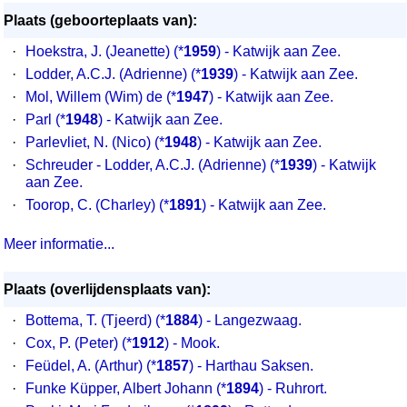
Plaats (geboorteplaats van):
·
Hoekstra, J. (Jeanette) (*
1959
) - Katwijk aan Zee.
·
Lodder, A.C.J. (Adrienne) (*
1939
) - Katwijk aan Zee.
·
Mol, Willem (Wim) de (*
1947
) - Katwijk aan Zee.
·
Parl (*
1948
) - Katwijk aan Zee.
·
Parlevliet, N. (Nico) (*
1948
) - Katwijk aan Zee.
·
Schreuder - Lodder, A.C.J. (Adrienne) (*
1939
) - Katwijk
aan Zee.
·
Toorop, C. (Charley) (*
1891
) - Katwijk aan Zee.
Meer informatie...
Plaats (overlijdensplaats van):
·
Bottema, T. (Tjeerd) (*
1884
) - Langezwaag.
·
Cox, P. (Peter) (*
1912
) - Mook.
·
Feüdel, A. (Arthur) (*
1857
) - Harthau Saksen.
·
Funke Küpper, Albert Johann (*
1894
) - Ruhrort.