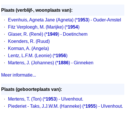
Plaats (verblijf-, woonplaats van):
·
Evenhuis, Agneta Jane (Agneta)
(*
1953
) - Ouder-Amstel
·
Fitz Verploegh, M. (Marijke)
(*
1954
)
·
Glaser, R. (René)
(*
1949
) - Doetinchem
·
Koenders, R. (Ruud)
·
Korman, A. (Angela)
·
Lentz, L.F.M. (Leonie)
(*
1956
)
·
Martens, J. (Johannes)
(*
1886
) - Ginneken
Meer informatie...
Plaats (geboorteplaats van):
·
Mertens, T. (Ton) (*
1953
) - Ulvenhout.
·
Piederiet - Taks, J.J.W.M. (Hanneke) (*
1955
) - Ulvenhout.