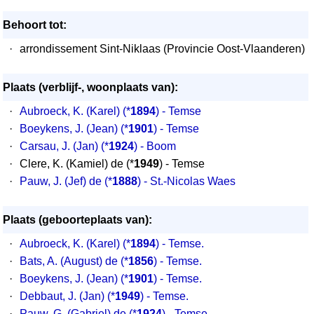
Behoort tot:
·
arrondissement Sint-Niklaas (Provincie Oost-Vlaanderen)
Plaats (verblijf-, woonplaats van):
·
Aubroeck, K. (Karel)
(*
1894
) - Temse
·
Boeykens, J. (Jean)
(*
1901
) - Temse
·
Carsau, J. (Jan)
(*
1924
) - Boom
·
Clere, K. (Kamiel) de (*
1949
) - Temse
·
Pauw, J. (Jef) de
(*
1888
) - St.-Nicolas Waes
Plaats (geboorteplaats van):
·
Aubroeck, K. (Karel) (*
1894
) - Temse.
·
Bats, A. (August) de (*
1856
) - Temse.
·
Boeykens, J. (Jean) (*
1901
) - Temse.
·
Debbaut, J. (Jan) (*
1949
) - Temse.
·
Pauw, G. (Gabriel) de (*
1924
) - Temse.