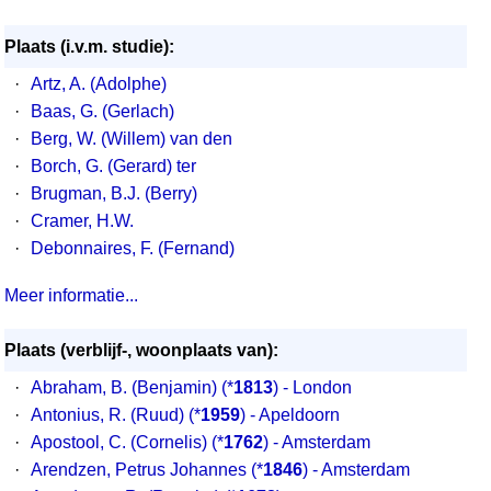
Plaats (i.v.m. studie):
·
Artz, A. (Adolphe)
·
Baas, G. (Gerlach)
·
Berg, W. (Willem) van den
·
Borch, G. (Gerard) ter
·
Brugman, B.J. (Berry)
·
Cramer, H.W.
·
Debonnaires, F. (Fernand)
Meer informatie...
Plaats (verblijf-, woonplaats van):
·
Abraham, B. (Benjamin)
(*
1813
) - London
·
Antonius, R. (Ruud)
(*
1959
) - Apeldoorn
·
Apostool, C. (Cornelis)
(*
1762
) - Amsterdam
·
Arendzen, Petrus Johannes
(*
1846
) - Amsterdam