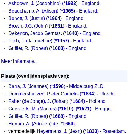
·
Ashdown, J. (Josephine) (*
1933
) - England.
·
Beauchamp, A. (Alison) (*
1965
) - England.
·
Benett, J. (Justin) (*
1964
) - England.
·
Brown, J.G. (John) (*
1831
) - England.
·
Dekerton, Jacob Gerritsz. (*
1640
) - England.
·
Fitch, J. (Jacqueline) (*
1957
) - England.
·
Griffier, R. (Robert) (*
1688
) - England.
Meer informatie...
Plaats (overlijdensplaats van):
·
Barra, J. (Joannes) (*
1598
) - Middelburg ZLD.
·
Dommershuijzen, Pieter Cornelis (*
1834
) - Utrecht.
·
Faber (de Jonge), J. (Johan) (*
1684
) - Holland.
·
Geeraerts, M. (Marcus) (*
1519
); (*
1521
) - Brugge.
·
Griffier, R. (Robert) (*
1688
) - England.
·
Hennin, A. (Adriaen) de (*
1664
).
·
vermoedelijk
Heyermans, J. (Jean) (*
1833
) - Rotterdam.