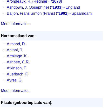
·
Arondeaux, R. (Regnier)
(*
1678
)
·
Ashdown, J. (Josephine)
(*
1933
) - England
·
Baljon, Frans Simon (Frans)
(*
1901
) - Spaarndam
Meer informatie...
Herkomstland van:
·
Almond, D.
·
Antoni, J.
·
Armitage, K.
·
Ashbee, C.R.
·
Atkinson, T.
·
Auerbach, F.
·
Ayres, G.
Meer informatie...
Plaats (geboorteplaats van):