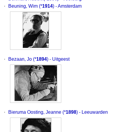
·
Beuning, Wim
(*
1914
) - Amsterdam
·
Bezaan, Jo
(*
1894
) - Uitgeest
·
Bieruma Oosting, Jeanne
(*
1898
) - Leeuwarden