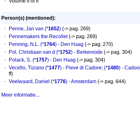
·
Volume II of II
Person(s) (mentioned):
·
Penne, Jan van
(*
1652
)
(-> pag. 269)
·
Pennemakers the Recollet
(-> pag. 269)
·
Penning, N.L.
(*
1764
) - Den Haag
(-> pag. 270)
·
Pol, Christiaan van d
(*
1752
) - Berkenrode
(-> pag. 304)
·
Polack, S.
(*
1757
) - Den Haag
(-> pag. 304)
·
Vecello, Tiziano
(*
1477
) - Pieve di Cadore
;
(*
1480
) - Cadoo
ff)
·
Veelwaard, Daniel
(*
1776
) - Amsterdam
(-> pag. 644)
Meer informatie...