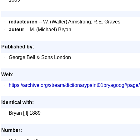
·
redacteuren
-- W. (Walter) Armstrong; R.E. Graves
·
auteur
-- M. (Michael) Bryan
Published by:
·
George Bell & Sons London
Web:
·
https://archive.org/stream/dictionarypaint01bryagoog#pag
Identical with:
·
Bryan [II] 1889
Number: