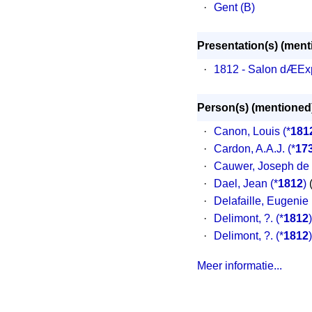
·
Gent (B)
Presentation(s) (ment
·
1812 - Salon dÆExp
Person(s) (mentioned
·
Canon, Louis
(*
181
·
Cardon, A.A.J.
(*
17
·
Cauwer, Joseph de
·
Dael, Jean
(*
1812
)
(
·
Delafaille, Eugenie
·
Delimont, ?.
(*
1812
)
·
Delimont, ?.
(*
1812
)
Meer informatie...