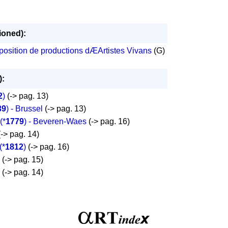
ioned):
osition de productions dÆArtistes Vivans
(G)
):
2
)
(-> pag. 13)
39
) - Brussel
(-> pag. 13)
(*
1779
) - Beveren-Waes
(-> pag. 16)
-> pag. 14)
(*
1812
)
(-> pag. 16)
(-> pag. 15)
(-> pag. 14)