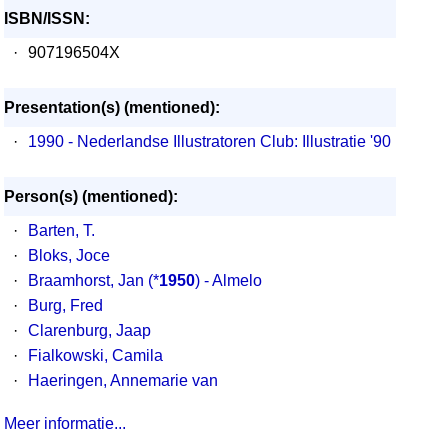
ISBN/ISSN:
·
907196504X
Presentation(s) (mentioned):
·
1990 - Nederlandse Illustratoren Club: Illustratie '90
Person(s) (mentioned):
·
Barten, T.
·
Bloks, Joce
·
Braamhorst, Jan
(*
1950
) - Almelo
·
Burg, Fred
·
Clarenburg, Jaap
·
Fialkowski, Camila
·
Haeringen, Annemarie van
Meer informatie...