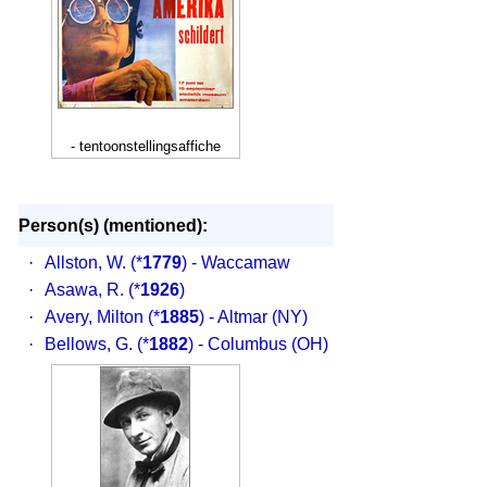
- tentoonstellingsaffiche
Person(s) (mentioned):
·
Allston, W.
(*
1779
) - Waccamaw
·
Asawa, R.
(*
1926
)
·
Avery, Milton
(*
1885
) - Altmar (NY)
·
Bellows, G.
(*
1882
) - Columbus (OH)