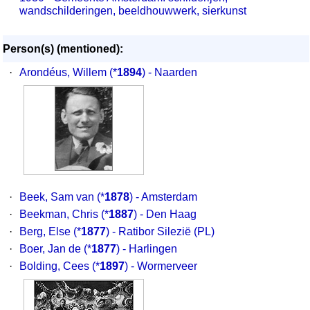
wandschilderingen, beeldhouwwerk, sierkunst
Person(s) (mentioned):
·
Arondéus, Willem
(*
1894
) - Naarden
·
Beek, Sam van
(*
1878
) - Amsterdam
·
Beekman, Chris
(*
1887
) - Den Haag
·
Berg, Else
(*
1877
) - Ratibor Silezië (PL)
·
Boer, Jan de
(*
1877
) - Harlingen
·
Bolding, Cees
(*
1897
) - Wormerveer