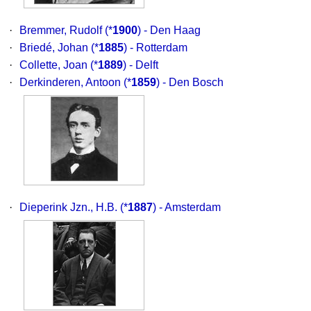
·
Bremmer, Rudolf
(*
1900
) - Den Haag
·
Briedé, Johan
(*
1885
) - Rotterdam
·
Collette, Joan
(*
1889
) - Delft
·
Derkinderen, Antoon
(*
1859
) - Den Bosch
·
Dieperink Jzn., H.B.
(*
1887
) - Amsterdam