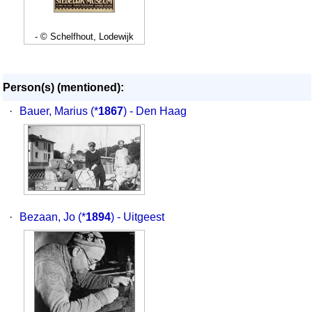
- © Schelfhout, Lodewijk
Person(s) (mentioned):
·
Bauer, Marius
(*
1867
) - Den Haag
·
Bezaan, Jo
(*
1894
) - Uitgeest