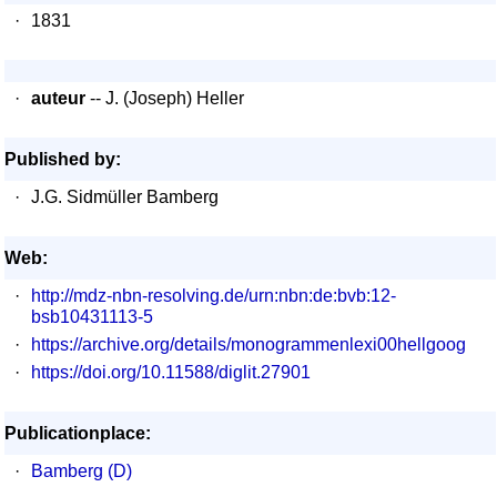
·
1831
·
auteur
-- J. (Joseph) Heller
Published by:
·
J.G. Sidmüller Bamberg
Web:
·
http://mdz-nbn-resolving.de/urn:nbn:de:bvb:12-
bsb10431113-5
·
https://archive.org/details/monogrammenlexi00hellgoog
·
https://doi.org/10.11588/diglit.27901
Publicationplace:
·
Bamberg (D)