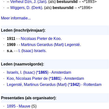
·
--
Verheul Dzn, J. (Jan)
. (als)
bestuurslid
-- <*1893>
·
--
Wiggers, D. (Derk)
. (als)
bestuurslid
-- <*1896>
Meer informatie...
Leden (inschrijvinsjaar):
·
1911
- -
Nicolaas Pieter de Koo.
·
1969
- -
Martinus Gerardus (Mart) Legersté.
·
s.a.
- -
I. (Isaac) Israels.
Leden (naamvolgorde):
·
Israels, I. (Isaac) (*
1865
) - Amsterdam
·
Koo, Nicolaas Pieter de (*
1881
) - Amsterdam
·
Legersté, Martinus Gerardus (Mart) (*
1942
) - Rotterdam
Presentaties (als organisator):
·
1895 - Mauve
(S)