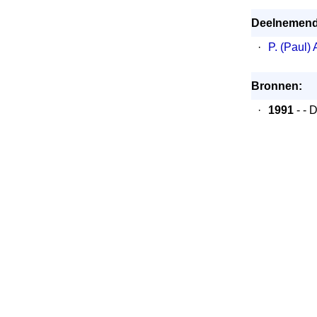
Deelnemende
·
P. (Paul) 
Bronnen:
·
1991
- - 