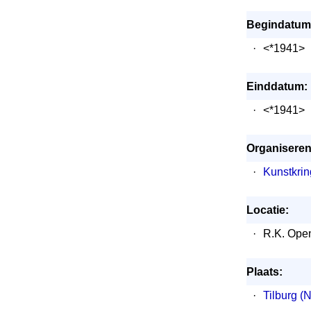
Begindatum
·
<*1941>
Einddatum:
·
<*1941>
Organiserend
·
Kunstkrin
Locatie:
·
R.K. Open
Plaats:
·
Tilburg (