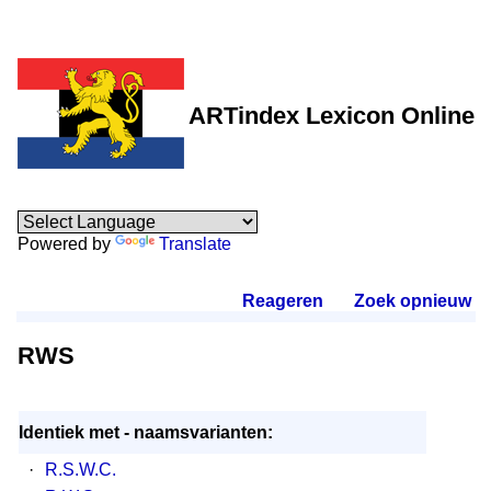
ARTindex Lexicon Online
Powered by
Translate
Reageren
.
Zoek opnieuw
.
RWS
Identiek met - naamsvarianten:
·
R.S.W.C.