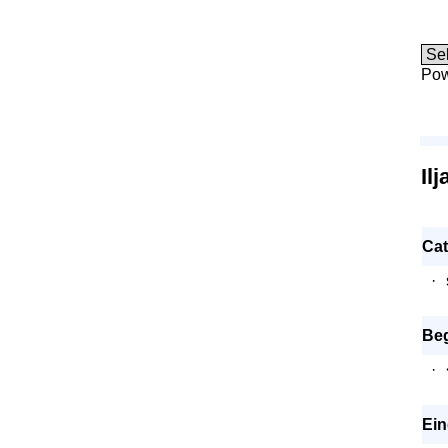
Pow
Il
Cat
·
Be
·
Ein