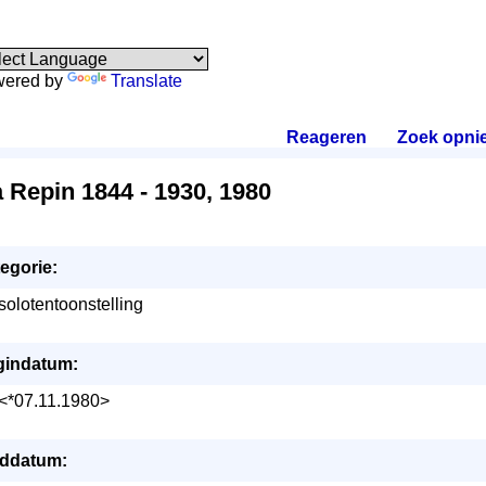
ered by
Translate
Reageren
.
Zoek opni
ja Repin 1844 - 1930, 1980
egorie:
solotentoonstelling
gindatum:
<*07.11.1980>
ddatum: