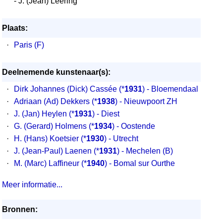
- J. (Jean) Leering
Plaats:
·
Paris (F)
Deelnemende kunstenaar(s):
·
Dirk Johannes (Dick) Cassée
(*
1931
) - Bloemendaal
·
Adriaan (Ad) Dekkers
(*
1938
) - Nieuwpoort ZH
·
J. (Jan) Heylen
(*
1931
) - Diest
·
G. (Gerard) Holmens
(*
1934
) - Oostende
·
H. (Hans) Koetsier
(*
1930
) - Utrecht
·
J. (Jean-Paul) Laenen
(*
1931
) - Mechelen (B)
·
M. (Marc) Laffineur
(*
1940
) - Bomal sur Ourthe
Meer informatie...
Bronnen: