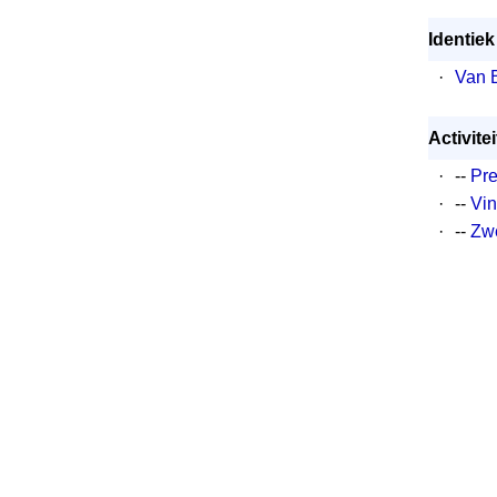
Identiek
·
Van 
Activite
·
--
Pre
·
--
Vin
·
--
Zwe