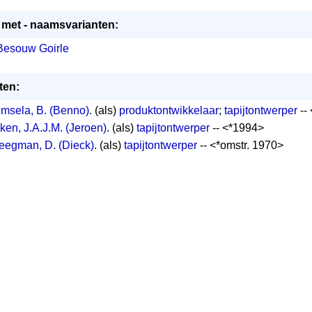
 met - naamsvarianten:
Besouw Goirle
iten:
msela, B. (Benno)
. (als)
produktontwikkelaar
;
tapijtontwerper
--
ken, J.A.J.M. (Jeroen)
. (als)
tapijtontwerper
-- <*1994>
egman, D. (Dieck)
. (als)
tapijtontwerper
-- <*omstr. 1970>