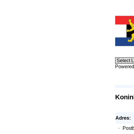
Powered
Konink
Adres:
·
Post