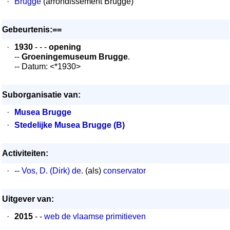
·
Brugge
(arrondissement Brugge)
Gebeurtenis:==
·
1930
- - -
opening
--
Groeningemuseum Brugge
.
-- Datum: <*1930>
Suborganisatie van:
·
Musea Brugge
·
Stedelijke Musea Brugge (B)
Activiteiten:
·
--
Vos, D. (Dirk) de
. (als)
conservator
Uitgever van:
·
2015
- -
web de vlaamse primitieven