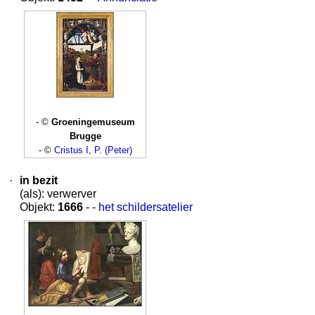
- ©
Groeningemuseum
Brugge
- ©
Cristus I, P. (Peter)
·
in bezit
(als): verwerver
Objekt:
1666
- -
het schildersatelier