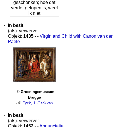
geschonken; hoe dat
verder gelopen is, weet
ik niet
·
in bezit
(als): verwerver
Objekt:
1435
- -
Virgin and Child with Canon van der
Paele
- ©
Groeningemuseum
Brugge
- ©
Eyck, J. (Jan) van
·
in bezit
(als): verwerver
Objekt:
1452
- -
Annunciatie