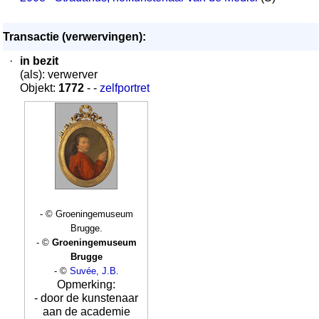
Transactie (verwervingen):
·
in bezit
(als): verwerver
Objekt:
1772
- -
zelfportret
- © Groeningemuseum
Brugge.
- ©
Groeningemuseum
Brugge
- ©
Suvée, J.B.
Opmerking:
- door de kunstenaar
aan de academie