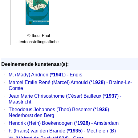
- © Ibou, Paul
- tentoonstellingsaffiche
Deelnemende kunstenaar(s):
·
M. (Mady) Andrien
(*
1941
) - Engis
·
Marcel Emile René (Marcel) Arnould
(*
1928
) - Braine-Le-
Comte
·
Jean Marie Chrisosthome (César) Bailleux
(*
1937
) -
Maastricht
·
Theodorus Johannes (Theo) Besemer
(*
1936
) -
Nederhorst den Berg
·
Hendrik (Hein) Boekenoogen
(*
1926
) - Amsterdam
·
F. (Frans) van den Brande
(*
1935
) - Mechelen (B)