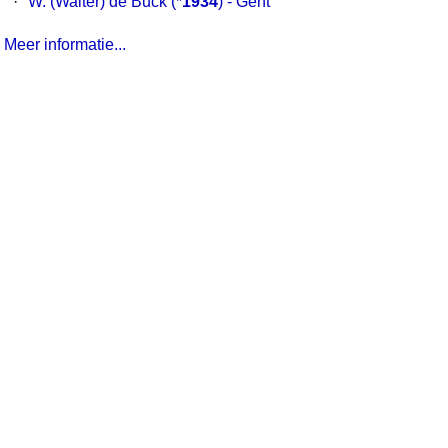
·
W. (Walter) de Buck
(*
1934
) - Gent
Meer informatie...