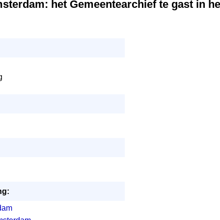
terdam: het Gemeentearchief te gast in het
g
ng:
rdam