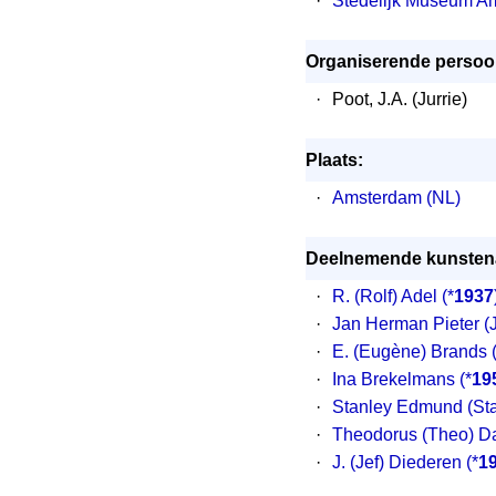
·
Stedelijk Museum A
Organiserende persoo
·
Poot, J.A. (Jurrie)
Plaats:
·
Amsterdam (NL)
Deelnemende kunstena
·
R. (Rolf) Adel
(*
1937
·
Jan Herman Pieter (
·
E. (Eugène) Brands
·
Ina Brekelmans
(*
19
·
Stanley Edmund (St
·
Theodorus (Theo) 
·
J. (Jef) Diederen
(*
1