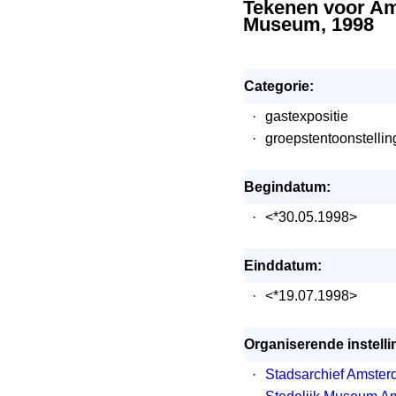
Tekenen voor Ams
Museum, 1998
Categorie:
·
gastexpositie
·
groepstentoonstellin
Begindatum:
·
<*30.05.1998>
Einddatum:
·
<*19.07.1998>
Organiserende instelli
·
Stadsarchief Amste