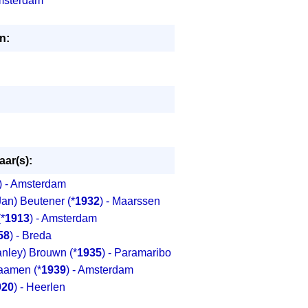
msterdam
n:
ar(s):
) - Amsterdam
Jan) Beutener
(*
1932
) - Maarssen
(*
1913
) - Amsterdam
58
) - Breda
anley) Brouwn
(*
1935
) - Paramaribo
Daamen
(*
1939
) - Amsterdam
920
) - Heerlen