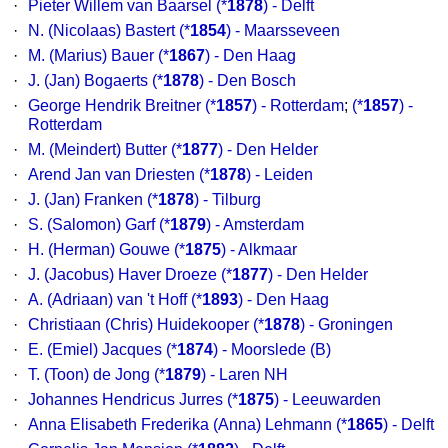
·
Pieter Willem van Baarsel
(*
1878
) - Delft
·
N. (Nicolaas) Bastert
(*
1854
) - Maarsseveen
·
M. (Marius) Bauer
(*
1867
) - Den Haag
·
J. (Jan) Bogaerts
(*
1878
) - Den Bosch
·
George Hendrik Breitner
(*
1857
) - Rotterdam
;
(*
1857
) -
Rotterdam
·
M. (Meindert) Butter
(*
1877
) - Den Helder
·
Arend Jan van Driesten
(*
1878
) - Leiden
·
J. (Jan) Franken
(*
1878
) - Tilburg
·
S. (Salomon) Garf
(*
1879
) - Amsterdam
·
H. (Herman) Gouwe
(*
1875
) - Alkmaar
·
J. (Jacobus) Haver Droeze
(*
1877
) - Den Helder
·
A. (Adriaan) van 't Hoff
(*
1893
) - Den Haag
·
Christiaan (Chris) Huidekooper
(*
1878
) - Groningen
·
E. (Emiel) Jacques
(*
1874
) - Moorslede (B)
·
T. (Toon) de Jong
(*
1879
) - Laren NH
·
Johannes Hendricus Jurres
(*
1875
) - Leeuwarden
·
Anna Elisabeth Frederika (Anna) Lehmann
(*
1865
) - Delft