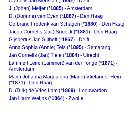
·
Cornelis Jan Mension
(*
1882
) - Delft
·
J. (Johan) Meijer
(*
1885
) - Amsterdam
·
D. (Dorinne) van Oyen
(*
1887
) - Den Haag
·
Gerbrand Frederik van Schagen
(*
1880
) - Den Haag
·
Jacob Cornelis (Jac) Snoeck
(*
1881
) - Den Haag
·
Gijsbertus Jan Sijthoff
(*
1867
) - Delft
·
Anna Sophia (Annie) Tels
(*
1895
) - Semarang
·
Jan Cornelis (Jan) Tiele
(*
1884
) - Utrecht
·
Lammert Leire (Lammert) van der Tonge
(*
1871
) -
Amsterdam
·
Maria Johanna Magdalena (Marie) Vlielander Hein
(*
1871
) - Den Haag
·
D. (Dirk) de Vries Lam
(*
1869
) - Leeuwarden
·
Jan Harm Weijns
(*
1864
) - Zwolle