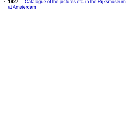
·
1927
- -
Catalogue of the pictures etc. in the Rijksmuseum
at Amsterdam