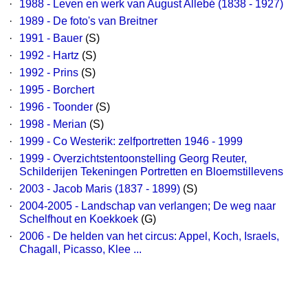
·
1988 - Leven en werk van August Allebé (1838 - 1927)
·
1989 - De foto's van Breitner
·
1991 - Bauer
(S)
·
1992 - Hartz
(S)
·
1992 - Prins
(S)
·
1995 - Borchert
·
1996 - Toonder
(S)
·
1998 - Merian
(S)
·
1999 - Co Westerik: zelfportretten 1946 - 1999
·
1999 - Overzichtstentoonstelling Georg Reuter,
Schilderijen Tekeningen Portretten en Bloemstillevens
·
2003 - Jacob Maris (1837 - 1899)
(S)
·
2004-2005 - Landschap van verlangen; De weg naar
Schelfhout en Koekkoek
(G)
·
2006 - De helden van het circus: Appel, Koch, Israels,
Chagall, Picasso, Klee ...