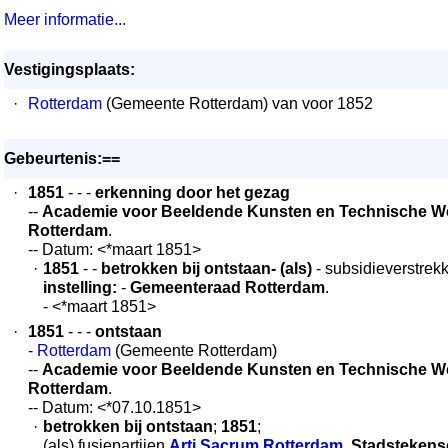
Meer informatie...
Vestigingsplaats:
·
Rotterdam
(Gemeente Rotterdam) van voor 1852
Gebeurtenis:==
·
1851
- - -
erkenning door het gezag
--
Academie voor Beeldende Kunsten en Technische 
Rotterdam
.
-- Datum: <*maart 1851>
·
1851
- -
betrokken bij ontstaan
- (als)
- subsidieverstrekk
instelling:
-
Gemeenteraad Rotterdam
.
- <*maart 1851>
·
1851
- - -
ontstaan
-
Rotterdam
(Gemeente Rotterdam)
--
Academie voor Beeldende Kunsten en Technische 
Rotterdam
.
-- Datum: <*07.10.1851>
·
betrokken bij ontstaan
;
1851
;
(als) fusiepartijen
Arti Sacrum Rotterdam
,
Stadstekens