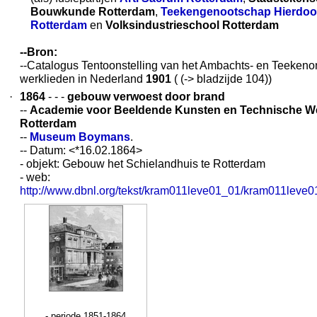
Bouwkunde Rotterdam
,
Teekengenootschap Hierdoor
Rotterdam
en
Volksindustrieschool Rotterdam
--Bron:
--Catalogus Tentoonstelling van het Ambachts- en Teekenon
werklieden in Nederland
1901
( (-> bladzijde 104))
·
1864
- - -
gebouw verwoest door brand
--
Academie voor Beeldende Kunsten en Technische 
Rotterdam
--
Museum Boymans
.
-- Datum: <*16.02.1864>
- objekt: Gebouw het Schielandhuis te Rotterdam
- web:
http://www.dbnl.org/tekst/kram011leve01_01/kram011lev
- periode 1851-1864