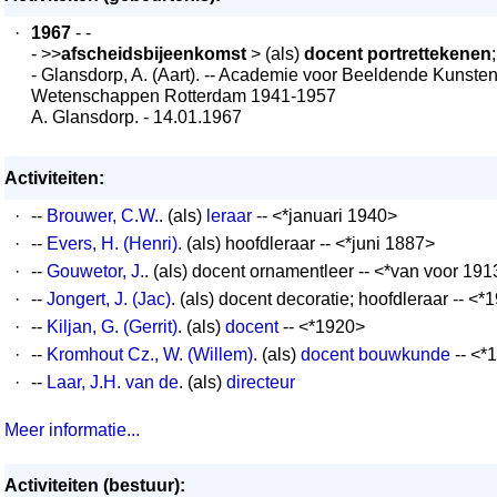
·
1967
- -
- >>
afscheidsbijeenkomst
> (als)
docent portrettekenen
- Glansdorp, A. (Aart). -- Academie voor Beeldende Kunste
Wetenschappen Rotterdam 1941-1957
A. Glansdorp. - 14.01.1967
Activiteiten:
·
--
Brouwer, C.W.
. (als)
leraar
-- <*januari 1940>
·
--
Evers, H. (Henri)
. (als) hoofdleraar -- <*juni 1887>
·
--
Gouwetor, J.
. (als) docent ornamentleer -- <*van voor 191
·
--
Jongert, J. (Jac)
. (als) docent decoratie; hoofdleraar -- <*
·
--
Kiljan, G. (Gerrit)
. (als)
docent
-- <*1920>
·
--
Kromhout Cz., W. (Willem)
. (als)
docent bouwkunde
-- <*
·
--
Laar, J.H. van de
. (als)
directeur
Meer informatie...
Activiteiten (bestuur):