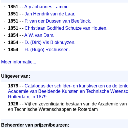
·
1851
- -
Ary Johannes Lamme.
·
1851
- -
Jan Hendrik van de Laar.
·
1851
- -
P. van der Dussen van Beeftinck.
·
1851
- -
Christiaan Godfried Schutze van Houten.
·
1854
- -
A.W. van Dam.
·
1854
- -
D. (Dirk) Vis Blokhuyzen.
·
1854
- -
H. (Hugo) Rochussen.
Meer informatie...
Uitgever van:
·
1879
- -
Catalogus der schilder- en kunstwerken op de tento
Academie van Beeldende Kunsten en Technische Wetensc
Rotterdam, in 1879
·
1926
- - Vijf en zeventigjarig bestaan van de Academie v
en Technische Wetenschappen te Roterdam
Beheerder van prijzen/beurzen: