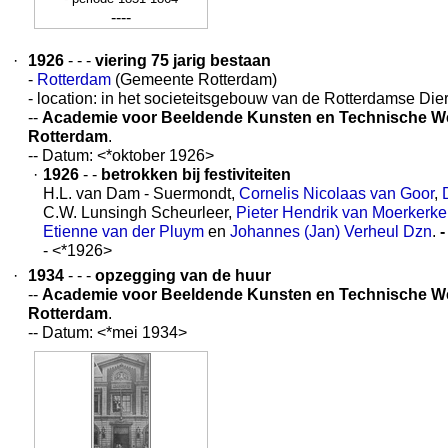
----
·
1926
- - -
viering 75 jarig bestaan
-
Rotterdam
(Gemeente Rotterdam)
- location: in het societeitsgebouw van de Rotterdamse Di
--
Academie voor Beeldende Kunsten en Technische 
Rotterdam
.
-- Datum: <*oktober 1926>
·
1926
- -
betrokken bij festiviteiten
H.L. van Dam - Suermondt,
Cornelis Nicolaas van Goor
,
C.W. Lunsingh Scheurleer,
Pieter Hendrik van Moerkerk
Etienne van der Pluym
en
Johannes (Jan) Verheul Dzn
.
-
- <*1926>
·
1934
- - -
opzegging van de huur
--
Academie voor Beeldende Kunsten en Technische 
Rotterdam
.
-- Datum: <*mei 1934>