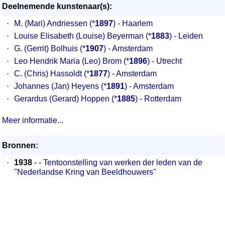
Deelnemende kunstenaar(s):
·
M. (Mari) Andriessen
(*
1897
) - Haarlem
·
Louise Elisabeth (Louise) Beyerman
(*
1883
) - Leiden
·
G. (Gerrit) Bolhuis
(*
1907
) - Amsterdam
·
Leo Hendrik Maria (Leo) Brom
(*
1896
) - Utrecht
·
C. (Chris) Hassoldt
(*
1877
) - Amsterdam
·
Johannes (Jan) Heyens
(*
1891
) - Amsterdam
·
Gerardus (Gerard) Hoppen
(*
1885
) - Rotterdam
Meer informatie...
Bronnen:
·
1938
- -
Tentoonstelling van werken der leden van de
"Nederlandse Kring van Beeldhouwers"