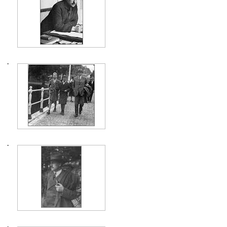
·
·
·