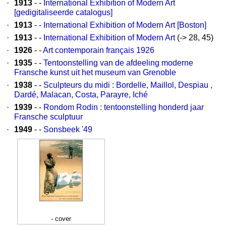
·
1913
- -
International Exhibition of Modern Art
[gedigitaliseerde catalogus]
·
1913
- -
International Exhibition of Modern Art [Boston]
·
1913
- -
International Exhibition of Modern Art
(-> 28, 45)
·
1926
- -
Art contemporain français 1926
·
1935
- -
Tentoonstelling van de afdeeling moderne
Fransche kunst uit het museum van Grenoble
·
1938
- -
Sculpteurs du midi : Bordelle, Maillol, Despiau ,
Dardé, Malacan, Costa, Parayre, Iché
·
1939
- -
Rondom Rodin : tentoonstelling honderd jaar
Fransche sculptuur
·
1949
- -
Sonsbeek '49
- cover