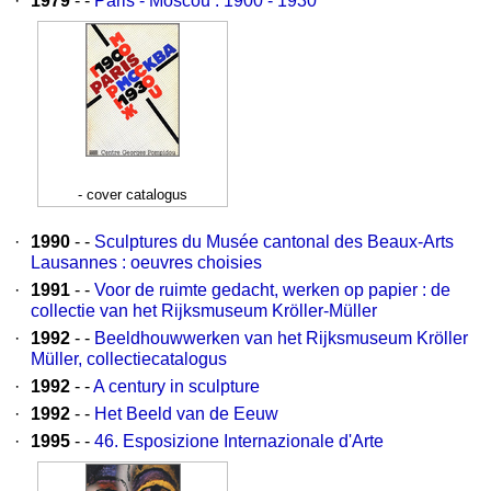
·
1979
- -
Paris - Moscou : 1900 - 1930
- cover catalogus
·
1990
- -
Sculptures du Musée cantonal des Beaux-Arts
Lausannes : oeuvres choisies
·
1991
- -
Voor de ruimte gedacht, werken op papier : de
collectie van het Rijksmuseum Kröller-Müller
·
1992
- -
Beeldhouwwerken van het Rijksmuseum Kröller
Müller, collectiecatalogus
·
1992
- -
A century in sculpture
·
1992
- -
Het Beeld van de Eeuw
·
1995
- -
46. Esposizione Internazionale d'Arte