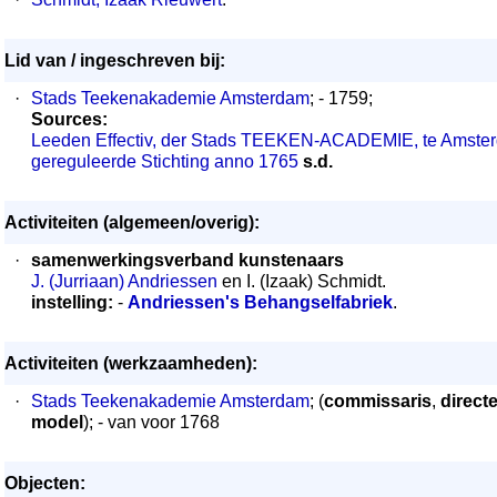
Lid van / ingeschreven bij:
·
Stads Teekenakademie Amsterdam
; - 1759;
Sources:
Leeden Effectiv, der Stads TEEKEN-ACADEMIE, te Amster
gereguleerde Stichting anno 1765
s.d.
Activiteiten (algemeen/overig):
·
samenwerkingsverband kunstenaars
J. (Jurriaan) Andriessen
en I. (Izaak) Schmidt.
instelling:
-
Andriessen's Behangselfabriek
.
Activiteiten (werkzaamheden):
·
Stads Teekenakademie Amsterdam
; (
commissaris
,
direct
model
); - van voor 1768
Objecten: