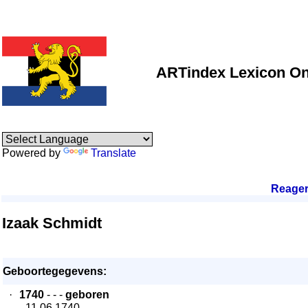
ARTindex Lexicon On
Powered by
Translate
Reage
Izaak Schmidt
Geboortegegevens:
·
1740
- - -
geboren
- 11.06.1740