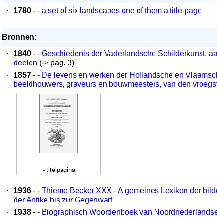
·
1780
- -
a set of six landscapes one of them a title-page
Bronnen:
·
1840
- -
Geschiedenis der Vaderlandsche Schilderkunst, aa
deelen
(-> pag. 3)
·
1857
- -
De levens en werken der Hollandsche en Vlaamsch
beeldhouwers, graveurs en bouwmeesters, van den vroegste
- titelpagina
·
1936
- -
Thieme Becker XXX - Algemeines Lexikon der bild
der Antike bis zur Gegenwart
·
1938
- -
Biographisch Woordenboek van Noordnederlandse