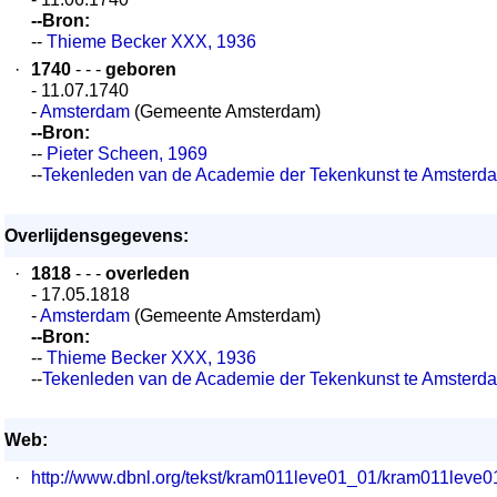
--Bron:
--
Thieme Becker XXX, 1936
·
1740
- - -
geboren
- 11.07.1740
-
Amsterdam
(Gemeente Amsterdam)
--Bron:
--
Pieter Scheen, 1969
--
Tekenleden van de Academie der Tekenkunst te Amsterd
Overlijdensgegevens:
·
1818
- - -
overleden
- 17.05.1818
-
Amsterdam
(Gemeente Amsterdam)
--Bron:
--
Thieme Becker XXX, 1936
--
Tekenleden van de Academie der Tekenkunst te Amsterd
Web:
·
http://www.dbnl.org/tekst/kram011leve01_01/kram011lev