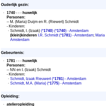
Ouderlijk gezin:
·
1740
- - -
huwelijk
Personen:
-- M. (Maria) Duijm en R. (Riewert) Schmidt
- Kinderen:
·
Schmidt, I. (Izaak)
(*
1740
)
(*
1740
) - Amsterdam
(klein)kinderen
I.R. Schmidt
(*
1781
) - Amsterdam
;
Maria
Amsterdam
Gebeurtenis:
·
1781
- - -
huwelijk
Personen:
-- NN en I. (Izaak) Schmidt
- Kinderen:
·
Schmidt, Izaak Rieuwert
(*
1781
) - Amsterdam
·
Schmidt, M.A. (Maria)
(*
1775
) - Amsterdam
Opleiding:
·
atelieropleiding