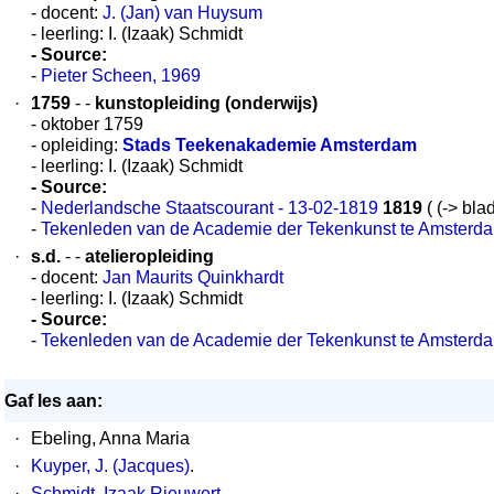
- docent:
J. (Jan) van Huysum
- leerling: I. (Izaak) Schmidt
- Source:
-
Pieter Scheen, 1969
·
1759
- -
kunstopleiding (onderwijs)
- oktober 1759
- opleiding:
Stads Teekenakademie Amsterdam
- leerling: I. (Izaak) Schmidt
- Source:
-
Nederlandsche Staatscourant - 13-02-1819
1819
( (-> bla
-
Tekenleden van de Academie der Tekenkunst te Amsterd
·
s.d.
- -
atelieropleiding
- docent:
Jan Maurits Quinkhardt
- leerling: I. (Izaak) Schmidt
- Source:
-
Tekenleden van de Academie der Tekenkunst te Amsterd
Gaf les aan:
·
Ebeling, Anna Maria
·
Kuyper, J. (Jacques)
.
·
Schmidt, Izaak Rieuwert
.