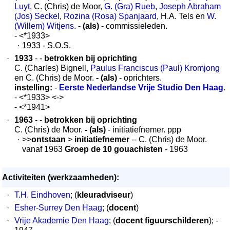
Luyt
, C. (Chris) de Moor,
G. (Gra) Rueb
,
Joseph Abraham
(Jos) Seckel
,
Rozina (Rosa) Spanjaard
, H.A. Tels en
W.
(Willem) Witjens
.
- (als)
- commissieleden.
- <*1933>
·
1933 - S.O.S.
·
1933
- -
betrokken bij oprichting
C. (Charles) Bignell,
Paulus Franciscus (Paul) Kromjong
en C. (Chris) de Moor.
- (als)
- oprichters.
instelling:
-
Eerste Nederlandse Vrije Studio Den Haag
.
- <*1933> <->
- <*1941>
·
1963
- -
betrokken bij oprichting
C. (Chris) de Moor.
- (als)
- initiatiefnemer. ppp
·
>>
ontstaan
>
initiatiefnemer
-- C. (Chris) de Moor.
vanaf 1963
Groep de 10 gouachisten
- 1963
Activiteiten (werkzaamheden):
·
T.H. Eindhoven
; (
kleuradviseur
)
·
Esher-Surrey Den Haag
; (
docent
)
·
Vrije Akademie Den Haag
; (
docent figuurschilderen
); -