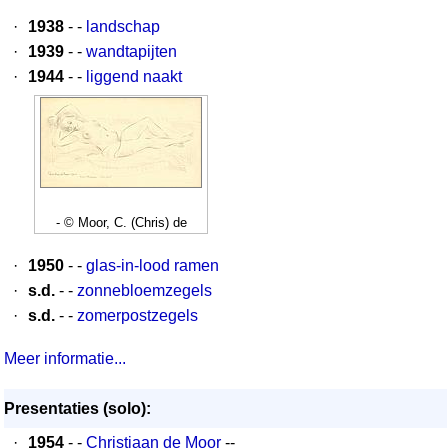
·
1938
- -
landschap
·
1939
- -
wandtapijten
·
1944
- -
liggend naakt
- © Moor, C. (Chris) de
·
1950
- -
glas-in-lood ramen
·
s.d.
- -
zonnebloemzegels
·
s.d.
- -
zomerpostzegels
Meer informatie...
Presentaties (solo):
·
1954
- -
Christiaan de Moor
--