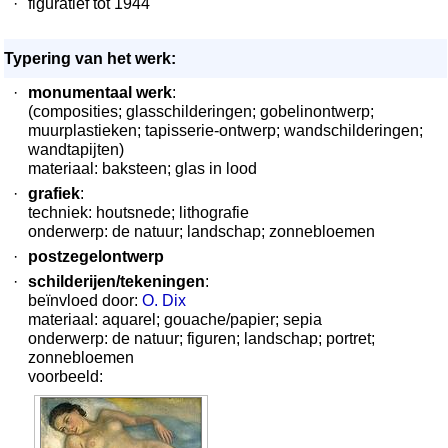
·
figuratief tot 1944
Typering van het werk:
·
monumentaal werk
:
(composities; glasschilderingen; gobelinontwerp;
muurplastieken; tapisserie-ontwerp; wandschilderingen;
wandtapijten)
materiaal: baksteen; glas in lood
·
grafiek
:
techniek: houtsnede; lithografie
onderwerp: de natuur; landschap; zonnebloemen
·
postzegelontwerp
·
schilderijen/tekeningen
:
beïnvloed door:
O. Dix
materiaal: aquarel; gouache/papier; sepia
onderwerp: de natuur; figuren; landschap; portret;
zonnebloemen
voorbeeld: