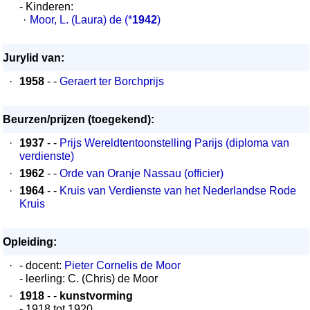
- Kinderen:
·
Moor, L. (Laura) de
(*
1942
)
Jurylid van:
·
1958
- -
Geraert ter Borchprijs
Beurzen/prijzen (toegekend):
·
1937
- -
Prijs Wereldtentoonstelling Parijs (diploma van
verdienste)
·
1962
- -
Orde van Oranje Nassau (officier)
·
1964
- -
Kruis van Verdienste van het Nederlandse Rode
Kruis
Opleiding:
·
- docent:
Pieter Cornelis de Moor
- leerling: C. (Chris) de Moor
·
1918
- -
kunstvorming
- 1918 tot 1920