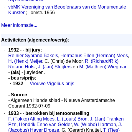
·
vbMK Vereniging van Beoefenaars van de Monumentale
Kunsten
; - omstr. 1956
Meer informatie...
Activiteiten (algemeen/overig):
·
1932
- -
bij jury:
Reinier Sybrand Bakels
,
Hermanus Ellen (Herman) Mees
,
H. (Henk) Meijer
, C. (Chris) de Moor,
R. (Richard/Rik)
Roland Holst
,
J. (Jan) Sluijters
en
M. (Matthieu) Wiegman
.
- (als)
- juryleden.
- beurs/prijs:
·
1932
- -
Vrouwe Vigelius-prijs
- Source:
- Algemeen Handelsblad - Nieuwe Amsterdamsche
Courant 1932-07-09.
·
1933
- -
betrokken bij tentoonstelling
F. (Fokko) Alting Mees
,
L. (Louis) Bron
,
J. (Jan) Franken
Pzn
,
Hendrik Enno van Gelder
,
W. (Wibbo) Hartman
,
J.
(Jacobus) Haver Droeze
, G. (Gerard) Knuttel,
T. (Ties)