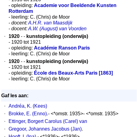
- opleiding:
Academie voor Beeldende Kunsten
Rotterdam
- leerling: C. (Chris) de Moor
-
docent:
A.H.R. van Maasdijk
-
docent:
A.W. (August) van Voorden
·
1920
- -
kunstopleiding (onderwijs)
- 1920 tot 1921
- opleiding:
Académie Ranson Paris
- leerling: C. (Chris) de Moor
·
1920
- -
kunstopleiding (onderwijs)
- 1920 tot 1921
- opleiding:
École des Beaux-Arts Paris [1863]
- leerling: C. (Chris) de Moor
Gaf les aan:
·
Andréa, K. (Kees)
·
Brokke, E. (Enno)
.- <*omstr. 1935>- <*omstr. 1935>
·
Ettinger, Borgert Carolus (Carel) van
·
Gregoor, Johannes Jacobus (Jan)
.
·
Hooft, I. (Ina)
.- <*1936>- <*1936>