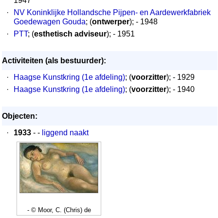
1947
·
NV Koninklijke Hollandsche Pijpen- en Aardewerkfabriek
Goedewagen Gouda
; (
ontwerper
); - 1948
·
PTT
; (
esthetisch adviseur
); - 1951
Activiteiten (als bestuurder):
·
Haagse Kunstkring (1e afdeling)
; (
voorzitter
); - 1929
·
Haagse Kunstkring (1e afdeling)
; (
voorzitter
); - 1940
Objecten:
·
1933
- -
liggend naakt
- © Moor, C. (Chris) de