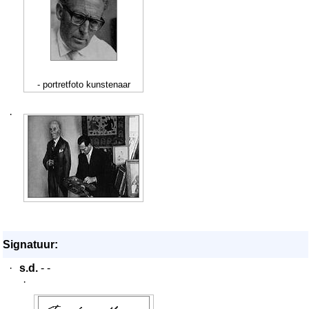
- portretfoto kunstenaar
·
Signatuur:
·
s.d.
- -
·