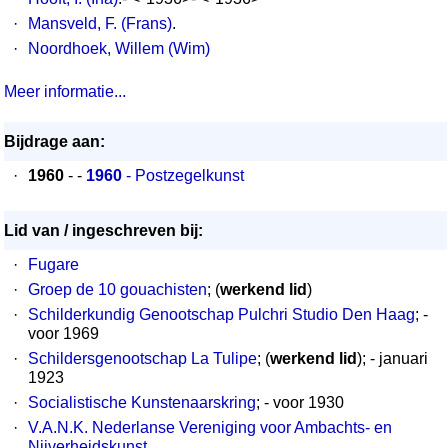
·
Mansveld, F. (Frans)
.
·
Noordhoek, Willem (Wim)
Meer informatie...
Bijdrage aan:
·
1960
- -
1960
- Postzegelkunst
Lid van / ingeschreven bij:
·
Fugare
·
Groep de 10 gouachisten
; (
werkend lid
)
·
Schilderkundig Genootschap Pulchri Studio Den Haag
; -
voor 1969
·
Schildersgenootschap La Tulipe
; (
werkend lid
); - januari
1923
·
Socialistische Kunstenaarskring
; - voor 1930
·
V.A.N.K. Nederlanse Vereniging voor Ambachts- en
Nijverheidskunst