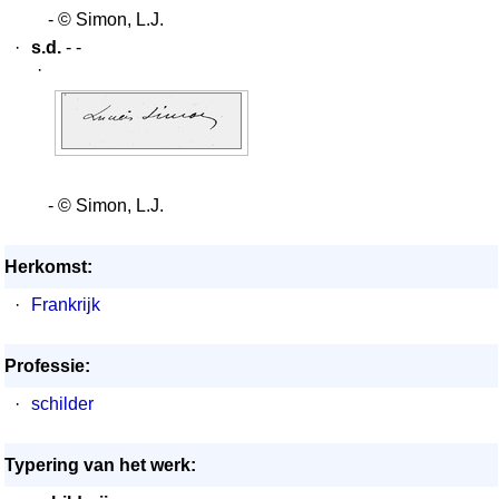
- © Simon, L.J.
·
s.d.
- -
·
- © Simon, L.J.
Herkomst:
·
Frankrijk
Professie:
·
schilder
Typering van het werk: