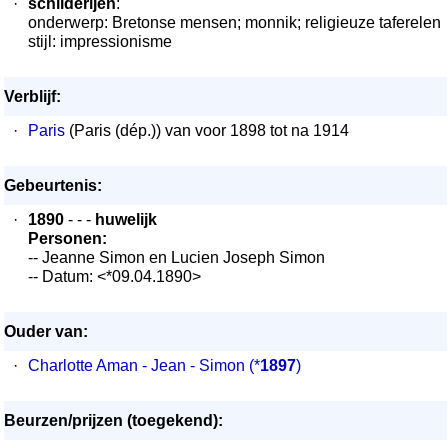
·
schilderijen
:
onderwerp: Bretonse mensen; monnik; religieuze taferelen
stijl: impressionisme
Verblijf:
·
Paris
(Paris (dép.)) van voor 1898 tot na 1914
Gebeurtenis:
·
1890
- - -
huwelijk
Personen:
-- Jeanne Simon en Lucien Joseph Simon
-- Datum: <*09.04.1890>
Ouder van:
·
Charlotte Aman - Jean - Simon
(*
1897
)
Beurzen/prijzen (toegekend):