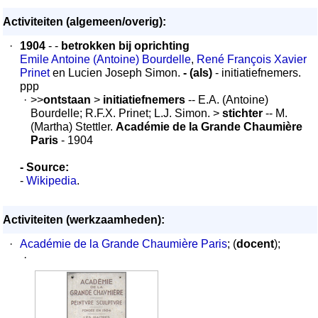
Activiteiten (algemeen/overig):
·
1904
- -
betrokken bij oprichting
Emile Antoine (Antoine) Bourdelle
,
René François Xavier
Prinet
en Lucien Joseph Simon.
- (als)
- initiatiefnemers.
ppp
·
>>
ontstaan
>
initiatiefnemers
-- E.A. (Antoine)
Bourdelle; R.F.X. Prinet; L.J. Simon. >
stichter
-- M.
(Martha) Stettler.
Académie de la Grande Chaumière
Paris
- 1904
- Source:
-
Wikipedia
.
Activiteiten (werkzaamheden):
·
Académie de la Grande Chaumière Paris
; (
docent
);
·