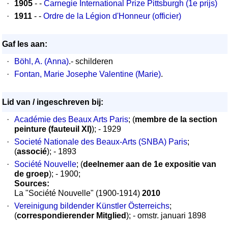
·
1905
- -
Carnegie International Prize Pittsburgh (1e prijs)
·
1911
- -
Ordre de la Légion d'Honneur (officier)
Gaf les aan:
·
Böhl, A. (Anna)
.- schilderen
·
Fontan, Marie Josephe Valentine (Marie)
.
Lid van / ingeschreven bij:
·
Académie des Beaux Arts Paris
; (
membre de la section
peinture (fauteuil XI)
); - 1929
·
Societé Nationale des Beaux-Arts (SNBA) Paris
;
(
associé
); - 1893
·
Société Nouvelle
; (
deelnemer aan de 1e expositie van
de groep
); - 1900;
Sources:
La "Société Nouvelle" (1900-1914)
2010
·
Vereinigung bildender Künstler Österreichs
;
(
correspondierender Mitglied
); - omstr. januari 1898