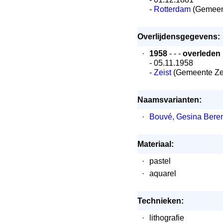
-
Rotterdam
(Gemeen
Overlijdensgegevens:
·
1958
- - -
overleden
- 05.11.1958
-
Zeist
(Gemeente Zei
Naamsvarianten:
·
Bouvé, Gesina Beren
Materiaal:
·
pastel
·
aquarel
Technieken:
·
lithografie