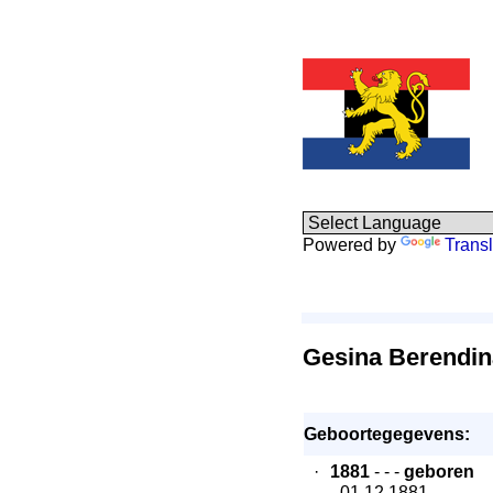
Powered by
Transl
Gesina Berendi
Geboortegegevens:
·
1881
- - -
geboren
- 01.12.1881