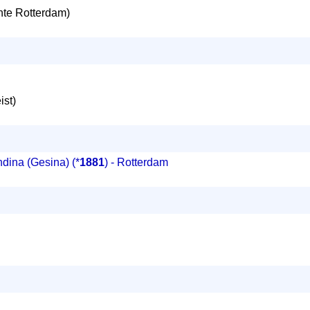
te Rotterdam)
st)
dina (Gesina)
(*
1881
) - Rotterdam