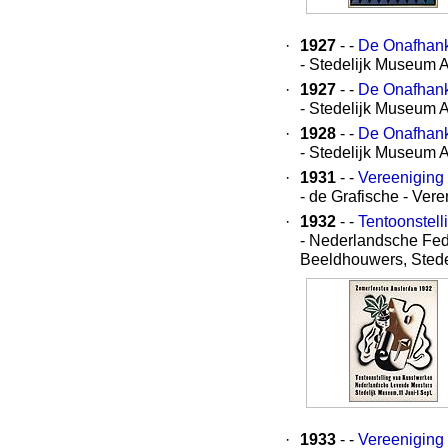
·
1927
- -
De Onafhanke
- Stedelijk Museum 
·
1927
- -
De Onafhanke
- Stedelijk Museum 
·
1928
- -
De Onafhanke
- Stedelijk Museum 
·
1931
- -
Vereeniging 
- de Grafische - Ve
·
1932
- -
Tentoonstel
- Nederlandsche Fed
Beeldhouwers, Sted
·
1933
- -
Vereeniging 