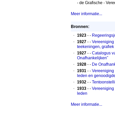
- de Grafische - Ve
Meer informatie...
Bronnen:
·
1923
- -
Regeeringsj
·
1927
- -
Vereeniging 
teekeningen, grafie
·
1927
- -
Catalogus va
Onafhankelijken"
·
1928
- -
De Onafhanke
·
1931
- -
Vereeniging 
leden en genoodigd
·
1932
- -
Tentoonstel
·
1933
- -
Vereeniging 
leden
Meer informatie...