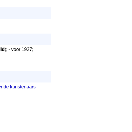
lid
); - voor 1927;
ende kunstenaars