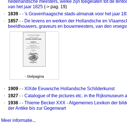
nederlandsche meesters, welke zijn toegelaten tot de tento
van het jaar 1825
(-> pag. 19)
·
1839
- -
's Gravenhaagsche stads-almanak voor het jaar 18
·
1857
- -
De levens en werken der Hollandsche en Vlaamsch
beeldhouwers, graveurs en bouwmeesters, van den vroegste
- titelpagina
·
1909
- -
XIXde Eeuwsche Hollandsche Schilderkunst
·
1927
- -
Catalogue of the pictures etc. in the Rijksmuseum
·
1936
- -
Thieme Becker XXX - Algemeines Lexikon der bild
der Antike bis zur Gegenwart
Meer informatie...