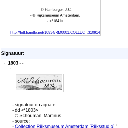
- © Hamburger, J.C.
- © Rijksmuseum Amsterdam.
- <*1841>
-
http://hdl.handle.net/10934/RM0001.COLLECT.310914
Signatuur:
·
1803
- -
·
- signatuur op aquarel
- dd <*1803>
- © Schouman, Martinus
- source:
-
Collection Rijksmuseum Amsterdam [Rijksstudio]
(