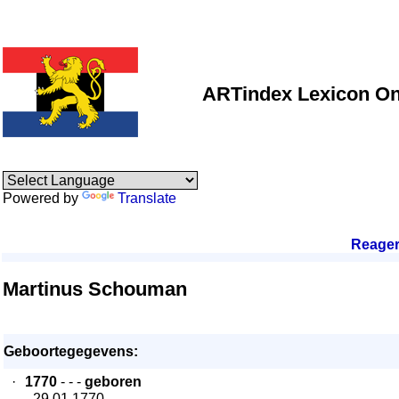
ARTindex Lexicon On
Powered by
Translate
Reage
Martinus Schouman
Geboortegegevens:
·
1770
- - -
geboren
- 29.01.1770