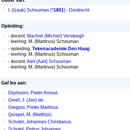
Ouder van:
·
I. (Izaak) Schouman
(*
1801
) - Dordrecht
Opleiding:
·
- docent:
Machiel (Michiel) Versteegh
- leerling: M. (Martinus) Schouman
·
- opleiding:
Tekenacademie Den Haag
- leerling: M. (Martinus) Schouman
·
- docent:
Aert (Aart) Schouman
- leerling: M. (Martinus) Schouman
Gaf les aan:
·
Dijxhoorn, Pieter Arnout
.
·
Greef, J. (Jan) de
.
·
Gregoor, Pieter Martinus
.
·
Quispel, M. (Matthijs)
.
·
Schotel, Johannes Christianus
.
·
Schotel, Petrus Johannes
.