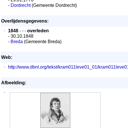
-
Dordrecht
(Gemeente Dordrecht)
Overlijdensgegevens:
·
1848
- - -
overleden
- 30.10.1848
-
Breda
(Gemeente Breda)
Web:
·
http://www.dbnl.org/tekst/kram011leve01_01/kram011lev
Afbeelding:
·